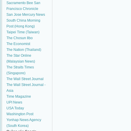
Sacramento Bee
San
Francisco Chronicle
San Jose Mercury News
South China Morning
Post (Hong Kong)
Taipei Time (Taiwan)
The Chosun Ilbo
The Economist
The Nation (Thailand)
The Star Online
(Malaysian News)
The Straits Times
(Singapore)
The Wall Street Journal
The Wall Street Journal -
Asia
Time Magazine
UPI News
USA Today
Washington Post
Yonhap News Agency
(South Korea)