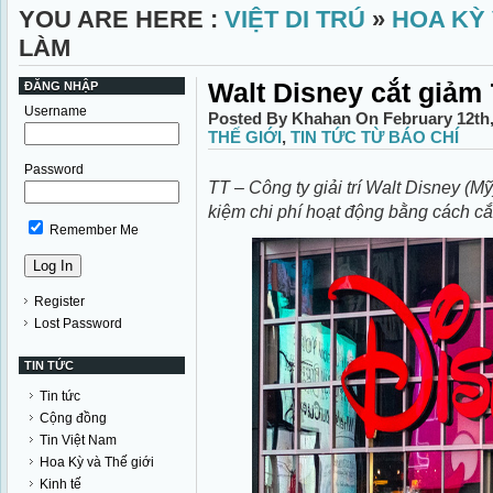
YOU ARE HERE :
VIỆT DI TRÚ
»
HOA KỲ 
LÀM
Walt Disney cắt giảm 
ĐĂNG NHẬP
Username
Posted By Khahan On February 12th
THẾ GIỚI
,
TIN TỨC TỪ BÁO CHÍ
Password
TT – Công ty giải trí Walt Disney (Mỹ)
kiệm chi phí hoạt động bằng cách cắ
Remember Me
Register
Lost Password
TIN TỨC
Tin tức
Cộng đồng
Tin Việt Nam
Hoa Kỳ và Thế giới
Kinh tế