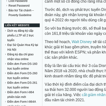
cảnh một số cổ đông cho rằng nhà ch
Lost Password
Reset Password
Trước đó, dịch vụ phát trực tuyến Di
Bảo trợ Tài chánh –
đoàn này, ghi nhận lượng tài khoản 
Poverty Guideline
quý 4-2022 do người tiêu dùng cắt gi
LIÊN KẾT WEBSITE
So với ba tháng trước đó, số thuê b
Dịch vụ đăng ký cấp
còn 161,8 triệu tài khoản vào ngày 
phiếu LLTP số 2 trực
tuyến
Theo kế hoạch,
Walt Disney
sẽ tái c
Đại Sứ Quán Hoa Kỳ tại
khúc giải trí bao gồm phim, truyền h
Hà Nội
thể thao với kênh ESPN; và phân k
Đăng ký địa chỉ giao
các sản phẩm khác.
nhận visa online
Điền đơn Form DS-160
Đây là lần tái cấu trúc thứ 3 của Dis
trực tuyến online
Năm 2018 và 2020, nhà chuột thực hi
Điền đơn Form DS-260
kinh doanh nhằm tăng tốc độ phát tr
trực tuyến online
Điền đơn Form DS-261
Vào thời kỳ đỉnh điểm của đại dịch 
trực tuyến online
sa thải hơn 32.000 người lao động l
Điền đơn Form I-864
giải trí của hãng. Việc
cắt giảm nhân
phiên bản mới
đầu năm tài chính 2021.
Điền đơn Form I-864A