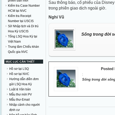
phiên bản mới
Sau thông báo, cổ phiếu của Disney
Kiểm tra Case Number
trong phiên giao dịch ngoài giờ.
HCM tại NVC
Kiểm tra Receipt
Nghi Vũ
Number tại USCIS
Sở Nhập tịch và Di trú
Hoa Kỳ USCIS
Sống trong đời s
Tổng LSQ Hoa Kỳ tại
Việt Nam
Trung tâm Chiếu khán
Quốc gia NVC
MỤC LỤC CẦN THIẾT
Posted
Hồ sơ tại LSQ
Hồ sơ tại NVC
:
Hướng dẫn điền đơn
Sống trong đời sống
gửi LSQ Hoa Kỳ
Luật & Văn bản
Mẫu thư mời PV
Mẫu thư-Email
Nhập cảnh cho người
định cư