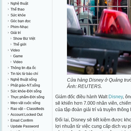
Nghệ thuật
Thể thao
Sức khỏe
Góc bạn đọc
Phim-Nhạc
Giải trí
Show Biz Việt
Thế giới
Video
Game
Video
Thông tin địa ốc
Tin tức từ báo chí
Cửa hàng Disney ở Quảng trườ
Nghệ thuật sống
Phật giáo-NT.sống
Ảnh: REUTERS.
Sức khỏe-Đời sống
Giám đốc điều hành Walt
Disney
, ôn
Thực phẩm-Đời sống
sẽ khiến hơn 7.000 nhân viên, chiế
Mẹo vặt cuộc sống
của tập đoàn giải trí và truyền thông 
Rao vặt – Classifieds
Account Locked Out
Đổi lại, Disney sẽ tiết kiệm được kh
Email Confirm
lợi nhuận từ việc cung cấp dịch vụ ph
Update Password