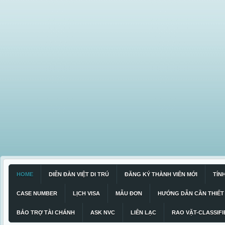
HOME
DIỄN ĐÀN VIỆT DI TRÚ
ĐĂNG KÝ THÀNH VIÊN MỚI
TÍN
CASE NUMBER
LỊCH VISA
MẪU ĐƠN
HƯỚNG DẪN CẦN THIẾT
BẢO TRỢ TÀI CHÁNH
ASK NVC
LIÊN LẠC
RAO VẶT-CLASSIFI