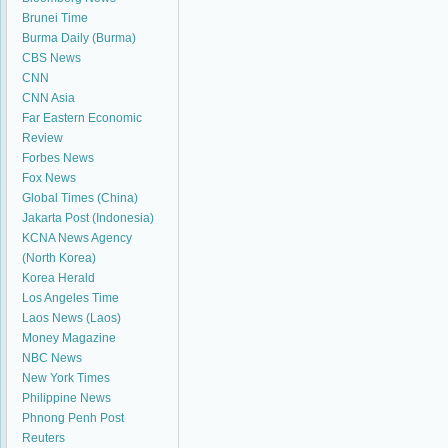
Brunei Time
Burma Daily (Burma)
CBS News
CNN
CNN Asia
Far Eastern Economic
Review
Forbes News
Fox News
Global Times (China)
Jakarta Post (Indonesia)
KCNA News Agency
(North Korea)
Korea Herald
Los Angeles Time
Laos News (Laos)
Money Magazine
NBC News
New York Times
Philippine News
Phnong Penh Post
Reuters