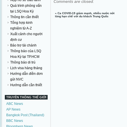
Nộp hồ sơ bảo lãnh
Comments are closed.
Quá trình phỏng vấn
tại LSQ Hoa Kỳ
«
Ca COVID-19 giảm mạnh, nhiều nước nới
lỏng hạn chế với du khách Trung Quốc
Thông tin cần thiết
Tổng hợp kinh
nghiệm từ A-Z
Xuất cảnh cho người
định cư
Bảo trợ tài chánh
Thông báo của LSQ
Hoa Kỳ tại TP.HCM
Thông báo di trú
Lịch visa hàng tháng
Hướng dẫn điền đơn
gửi NVC
Hướng dẫn cần thiết
TRUYỀN THÔNG THẾ GIỚI
ABC News
AP News
Bangkok Post (Thailand)
BBC News
Bloomberg News