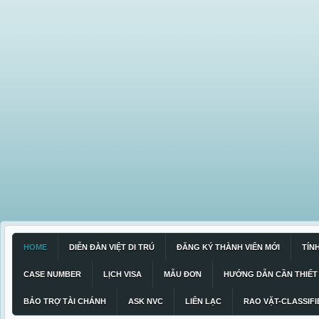
HOME
DIỄN ĐÀN VIỆT DI TRÚ
ĐĂNG KÝ THÀNH VIÊN MỚI
TÍN
CASE NUMBER
LỊCH VISA
MẪU ĐƠN
HƯỚNG DẪN CẦN THIẾT
BẢO TRỢ TÀI CHÁNH
ASK NVC
LIÊN LẠC
RAO VẶT-CLASSIFI