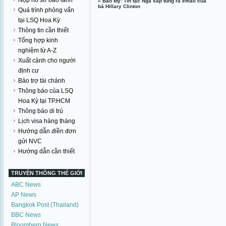
Nộp hồ sơ bảo lãnh
«
Báo Mỹ: Tin tặc Nga sắp tung ra email của
bà Hillary Clinton
Quá trình phỏng vấn
tại LSQ Hoa Kỳ
Thông tin cần thiết
Tổng hợp kinh
nghiệm từ A-Z
Xuất cảnh cho người
định cư
Bảo trợ tài chánh
Thông báo của LSQ
Hoa Kỳ tại TP.HCM
Thông báo di trú
Lịch visa hàng tháng
Hướng dẫn điền đơn
gửi NVC
Hướng dẫn cần thiết
TRUYỀN THÔNG THẾ GIỚI
ABC News
AP News
Bangkok Post (Thailand)
BBC News
Bloomberg News