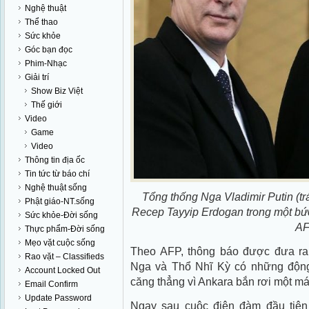
Nghệ thuật
Thể thao
Sức khỏe
Góc bạn đọc
Phim-Nhạc
Giải trí
Show Biz Việt
Thế giới
Video
Game
Video
Thông tin địa ốc
Tin tức từ báo chí
Nghệ thuật sống
Tổng thống Nga Vladimir Putin (tr
Phật giáo-NT.sống
Recep Tayyip Erdogan trong một bức
Sức khỏe-Đời sống
A
Thực phẩm-Đời sống
Mẹo vặt cuộc sống
Theo AFP, thông báo được đưa ra 
Rao vặt – Classifieds
Nga và Thổ Nhĩ Kỳ có những động 
Account Locked Out
căng thẳng vì Ankara bắn rơi một m
Email Confirm
Update Password
Ngay sau cuộc điện đàm đầu tiên