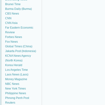
Brunei Time
Burma Daily (Burma)
CBS News
CNN
CNN Asia
Far Eastern Economic
Review
Forbes News
Fox News
Global Times (China)
Jakarta Post (Indonesia)
KCNA News Agency
(North Korea)
Korea Herald
Los Angeles Time
Laos News (Laos)
Money Magazine
NBC News
New York Times
Philippine News
Phnong Penh Post
Reuters