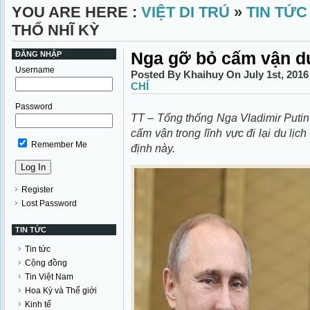
YOU ARE HERE :
VIỆT DI TRÚ
»
TIN TỨC
THỔ NHĨ KỲ
​Nga gỡ bỏ cấm vận du
ĐĂNG NHẬP
Username
Posted By Khaihuy On July 1st, 201
CHÍ
Password
TT – Tổng thống Nga Vladimir Putin
cấm vận trong lĩnh vực đi lại du lịc
Remember Me
định này.
Register
Lost Password
TIN TỨC
Tin tức
Cộng đồng
Tin Việt Nam
Hoa Kỳ và Thế giới
Kinh tế