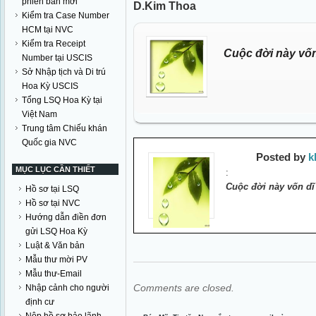
phiên bản mới
D.Kim Thoa
Kiểm tra Case Number
HCM tại NVC
Kiểm tra Receipt
Cuộc đời này vốn
Number tại USCIS
Sở Nhập tịch và Di trú
Hoa Kỳ USCIS
Tổng LSQ Hoa Kỳ tại
Việt Nam
Trung tâm Chiếu khán
Quốc gia NVC
Posted by
k
MỤC LỤC CẦN THIẾT
:
Cuộc đời này vốn dĩ
Hồ sơ tại LSQ
Hồ sơ tại NVC
Hướng dẫn điền đơn
gửi LSQ Hoa Kỳ
Luật & Văn bản
Mẫu thư mời PV
Mẫu thư-Email
Comments are closed.
Nhập cảnh cho người
định cư