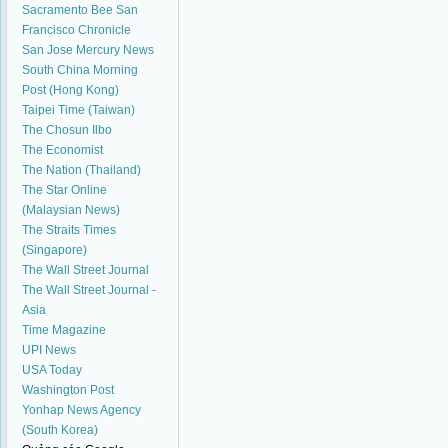
Sacramento Bee
San
Francisco Chronicle
San Jose Mercury News
South China Morning
Post (Hong Kong)
Taipei Time (Taiwan)
The Chosun Ilbo
The Economist
The Nation (Thailand)
The Star Online
(Malaysian News)
The Straits Times
(Singapore)
The Wall Street Journal
The Wall Street Journal -
Asia
Time Magazine
UPI News
USA Today
Washington Post
Yonhap News Agency
(South Korea)