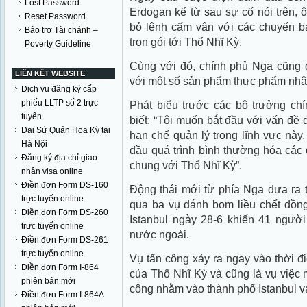
Lost Password
Erdogan kể từ sau sự cố nói trên, 
Reset Password
bỏ lệnh cấm vận với các chuyến ba
Bảo trợ Tài chánh –
trọn gói tới Thổ Nhĩ Kỳ.
Poverty Guideline
Cùng với đó, chính phủ Nga cũng 
LIÊN KẾT WEBSITE
với một số sản phẩm thực phẩm nhậ
Dịch vụ đăng ký cấp
phiếu LLTP số 2 trực
Phát biểu trước các bộ trưởng chí
tuyến
biết: “Tôi muốn bắt đầu với vấn đề
Đại Sứ Quán Hoa Kỳ tại
hạn chế quản lý trong lĩnh vực này
Hà Nội
đầu quá trình bình thường hóa các 
Đăng ký địa chỉ giao
chung với Thổ Nhĩ Kỳ”.
nhận visa online
Điền đơn Form DS-160
Động thái mới từ phía Nga đưa ra t
trực tuyến online
qua ba vụ đánh bom liều chết đồng 
Điền đơn Form DS-260
Istanbul ngày 28-6 khiến 41 người
trực tuyến online
nước ngoài.
Điền đơn Form DS-261
trực tuyến online
Vụ tấn công xảy ra ngay vào thời đ
Điền đơn Form I-864
của Thổ Nhĩ Kỳ và cũng là vụ việc m
phiên bản mới
công nhằm vào thành phố Istanbul và
Điền đơn Form I-864A