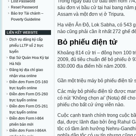
Trong ngày bầu cử đầu tiên hôm 7/4,
Lost Password
sáu đơn vị bầu cử tại hai bang năm
Reset Password
Bảo trợ Tài chánh –
Assam và một đơn vị ở Tripura.
Poverty Guideline
Hạ viện Ấn Độ, Lok Sabha, có 543 gh
nào cũng phải cần ít nhất 272 ghế đê
LIÊN KẾT WEBSITE
Dịch vụ đăng ký cấp
Bỏ phiếu điện tử
phiếu LLTP số 2 trực
tuyến
Khoảng 814 cử tri – đông hơn 100 t
Đại Sứ Quán Hoa Kỳ tại
2009, đủ tiêu chuẩn để bỏ phiếu ở 9
Hà Nội
830.000 địa điểm hồi năm 2009.
Đăng ký địa chỉ giao
nhận visa online
Gần một triệu máy bỏ phiếu điện tử
Điền đơn Form DS-160
trực tuyến online
Các máy bỏ phiếu điện tử được mang
Điền đơn Form DS-260
có nút ‘Không chọn ai’ (Nota) để c
trực tuyến online
phiếu cho bất cứ ứng viên nào.
Điền đơn Form DS-261
trực tuyến online
Cuộc cạnh tranh chính trong cuộc b
Điền đơn Form I-864
đại, được lãnh đạo bởi ông Rahul Ga
phiên bản mới
tộc có tầm ảnh hưởng Nehru-Gandhi, 
Điền đơn Form I-864A
nghĩa dân tộc có uy tín nhưng cũng 