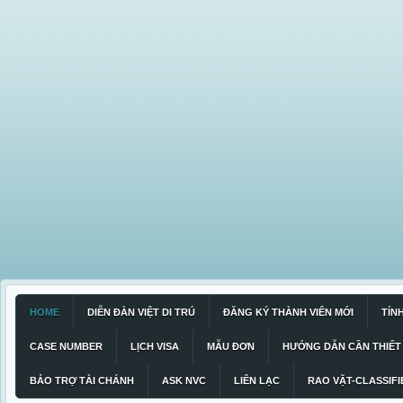
HOME
DIỄN ĐÀN VIỆT DI TRÚ
ĐĂNG KÝ THÀNH VIÊN MỚI
TÍN
CASE NUMBER
LỊCH VISA
MẪU ĐƠN
HƯỚNG DẪN CẦN THIẾT
BẢO TRỢ TÀI CHÁNH
ASK NVC
LIÊN LẠC
RAO VẶT-CLASSIFI