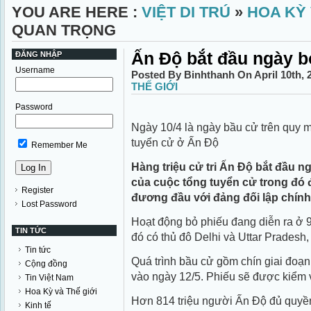
YOU ARE HERE :
VIỆT DI TRÚ
»
HOA KỲ 
QUAN TRỌNG
Ấn Độ bắt đầu ngày b
ĐĂNG NHẬP
Username
Posted By Binhthanh On April 10th,
THẾ GIỚI
Password
Ngày 10/4 là ngày bầu cử trên quy m
tuyển cử ở Ấn Độ
Remember Me
Hàng triệu cử tri Ấn Độ bắt đầu n
của cuộc tổng tuyển cử trong đó
Register
đương đầu với đảng đối lập chính
Lost Password
Hoạt động bỏ phiếu đang diễn ra ở 9
TIN TỨC
đó có thủ đô Delhi và Uttar Pradesh
Tin tức
Quá trình bầu cử gồm chín giai đoạn
Cộng đồng
vào ngày 12/5. Phiếu sẽ được kiểm 
Tin Việt Nam
Hoa Kỳ và Thế giới
Hơn 814 triệu người Ấn Độ đủ quyền
Kinh tế