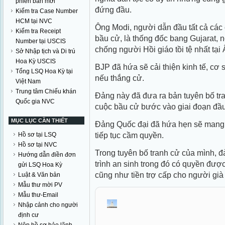
phiên bản mới
đứng đầu.
Kiểm tra Case Number
HCM tại NVC
Ông Modi, người dẫn đầu tất cả các 
Kiểm tra Receipt
bầu cử, là thống đốc bang Gujarat, 
Number tại USCIS
chống người Hồi giáo tồi tệ nhất tạ
Sở Nhập tịch và Di trú
Hoa Kỳ USCIS
BJP đã hứa sẽ cải thiện kinh tế, cơ
Tổng LSQ Hoa Kỳ tại
nếu thắng cử.
Việt Nam
Trung tâm Chiếu khán
Đảng này đã đưa ra bản tuyên bố tra
Quốc gia NVC
cuộc bầu cử bước vào giai đoạn đầu 
MỤC LỤC CẦN THIẾT
Đảng Quốc đại đã hứa hẹn sẽ mang 
tiếp tục cầm quyền.
Hồ sơ tại LSQ
Hồ sơ tại NVC
Trong tuyên bố tranh cử của mình, 
Hướng dẫn điền đơn
trình an sinh trong đó có quyền đươ
gửi LSQ Hoa Kỳ
cũng như tiền trợ cấp cho người già v
Luật & Văn bản
Mẫu thư mời PV
Mẫu thư-Email
Nhập cảnh cho người
định cư