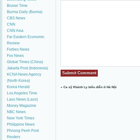
Brunei Time
Burma Daily (Burma)
CBS News
CNN
CNN Asia
Far Eastern Economic
Review
Forbes News
Fox News
Global Times (China)
Jakarta Post (Indonesia)
KCNA News Agency
(North Korea)
Korea Herald
«
Ca sỹ Khánh Ly biểu diễn ở Hà Nội
Los Angeles Time
Laos News (Laos)
Money Magazine
NBC News
New York Times
Philippine News
Phnong Penh Post
Reuters