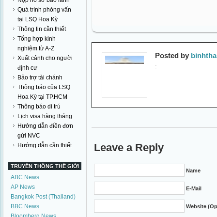
Nộp hồ sơ bảo lãnh
Quá trình phỏng vấn
tại LSQ Hoa Kỳ
Thông tin cần thiết
Tổng hợp kinh
nghiệm từ A-Z
Posted by
binhth
Xuất cảnh cho người
:
định cư
Bảo trợ tài chánh
Thông báo của LSQ
Hoa Kỳ tại TP.HCM
Thông báo di trú
Lịch visa hàng tháng
Hướng dẫn điền đơn
gửi NVC
Leave a Reply
Hướng dẫn cần thiết
TRUYỀN THÔNG THẾ GIỚI
Name
ABC News
AP News
E-Mail
Bangkok Post (Thailand)
BBC News
Website (Op
Bloomberg News