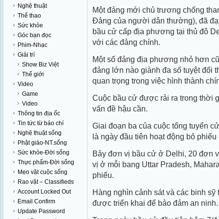
Nghệ thuật
Một đảng mới chủ trương chống th
Thể thao
Đảng của người dân thường), đã đạt t
Sức khỏe
bầu cử cấp địa phương tại thủ đô D
Góc bạn đọc
với các đảng chính.
Phim-Nhạc
Giải trí
Một số đảng địa phương nhỏ hơn cu
Show Biz Việt
đảng lớn nào giành đa số tuyệt đối th
Thế giới
quan trọng trong việc hình thành chí
Video
Game
Cuộc bầu cử được rải ra trong thời g
Video
vấn đề hậu cần.
Thông tin địa ốc
Tin tức từ báo chí
Giai đoạn ba của cuộc tổng tuyển cử
Nghệ thuật sống
là ngày đầu tiên hoạt động bỏ phiếu d
Phật giáo-NT.sống
Sức khỏe-Đời sống
Bảy đơn vị bầu cử ở Delhi, 20 đơn 
Thực phẩm-Đời sống
vị ở mỗi bang Uttar Pradesh, Mahara
Mẹo vặt cuộc sống
phiếu.
Rao vặt – Classifieds
Hàng nghìn cảnh sát và các binh sỹ
Account Locked Out
Email Confirm
được triển khai để bảo đảm an ninh.
Update Password