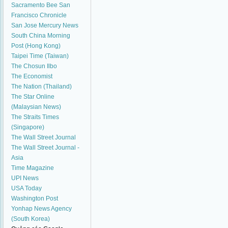
Sacramento Bee
San
Francisco Chronicle
San Jose Mercury News
South China Morning
Post (Hong Kong)
Taipei Time (Taiwan)
The Chosun Ilbo
The Economist
The Nation (Thailand)
The Star Online
(Malaysian News)
The Straits Times
(Singapore)
The Wall Street Journal
The Wall Street Journal -
Asia
Time Magazine
UPI News
USA Today
Washington Post
Yonhap News Agency
(South Korea)