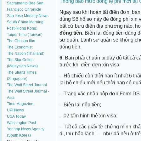
Thông báo mức đóng lệ phí mới tại
Sacramento Bee
San
Francisco Chronicle
Ngay sau khi hoàn tất điền đơn, bạ
San Jose Mercury News
dùng Số hồ sơ này để đóng phí xin v
South China Morning
bất cứ bưu điện địa phương nào, h
Post (Hong Kong)
đóng tiền.
Biên lai đóng tiền dùng 
Taipei Time (Taiwan)
sự quán. Lãnh sự quán sẽ không cho
The Chosun Ilbo
đóng tiền.
The Economist
The Nation (Thailand)
6.
Bạn phải chuẩn bị đầy đủ tất cả cá
The Star Online
trước khi điền đơn xin visa:
(Malaysian News)
The Straits Times
– Hộ chiếu còn thời hạn ít nhất 6 th
(Singapore)
lại hộ chiếu mới nếu thời hạn có qu
The Wall Street Journal
The Wall Street Journal -
– Trang xác nhận nộp đơn Form DS-
Asia
Time Magazine
– Biên lai nộp tiền;
UPI News
– 02 tấm hình thẻ xin visa;
USA Today
Washington Post
– Tất cả các giấy tờ chứng minh khả
Yonhap News Agency
đi, thư bảo lãnh, … như đã nêu ở trê
(South Korea)