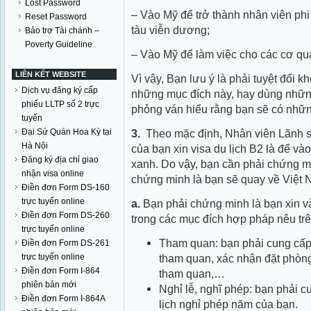
Lost Password
– Vào Mỹ để trở thành nhân viên phi
Reset Password
tàu viễn dương;
Bảo trợ Tài chánh –
Poverty Guideline
– Vào Mỹ để làm việc cho các cơ qua
LIÊN KẾT WEBSITE
Vì vậy, Bạn lưu ý là phải tuyệt đối
Dịch vụ đăng ký cấp
những mục đích này, hay dùng nhữn
phiếu LLTP số 2 trực
phỏng ván hiểu rằng bạn sẽ có nhữn
tuyến
Đại Sứ Quán Hoa Kỳ tại
3.
Theo mặc định, Nhân viên Lãnh s
Hà Nội
của bạn xin visa du lịch B2 là để và
Đăng ký địa chỉ giao
xanh. Do vậy, bạn cần phải chứng 
nhận visa online
chứng minh là bạn sẽ quay về Việt Na
Điền đơn Form DS-160
trực tuyến online
a.
Bạn phải chứng minh là bạn xin và
Điền đơn Form DS-260
trong các mục đích hợp pháp nêu trên
trực tuyến online
Tham quan: bạn phải cung cấp
Điền đơn Form DS-261
trực tuyến online
tham quan, xác nhận đặt phòng
Điền đơn Form I-864
tham quan,…
phiên bản mới
Nghỉ lễ, nghĩ phép: bạn phải 
Điền đơn Form I-864A
lịch nghỉ phép năm của bạn.