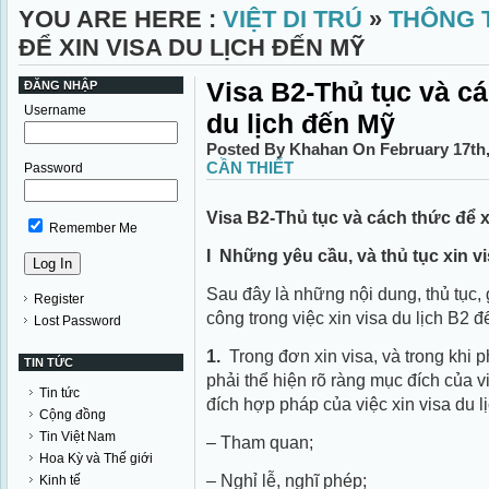
YOU ARE HERE :
VIỆT DI TRÚ
»
THÔNG T
ĐỂ XIN VISA DU LỊCH ĐẾN MỸ
Visa B2-Thủ tục và cá
ĐĂNG NHẬP
Username
du lịch đến Mỹ
Posted By Khahan On February 17th
CẦN THIẾT
Password
Visa B2-Thủ tục và cách thức để x
Remember Me
I ­ Những yêu cầu, và thủ tục xin v
Sau đây là những nội dung, thủ tục, 
Register
công trong việc xin visa du lịch B2 đ
Lost Password
1.
Trong đơn xin visa, và trong khi p
TIN TỨC
phải thể hiện rõ ràng mục đích của v
Tin tức
đích hợp pháp của việc xin visa du l
Cộng đồng
Tin Việt Nam
– Tham quan;
Hoa Kỳ và Thế giới
– Nghỉ lễ, nghĩ phép;
Kinh tế