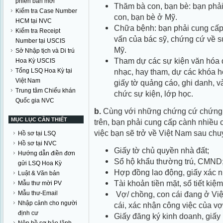
phiên bản mới
Thăm bà con, bạn bè: bạn phải 
Kiểm tra Case Number
con, bạn bè ở Mỹ.
HCM tại NVC
Chữa bệnh: bạn phải cung cấp
Kiểm tra Receipt
vấn của bác sỹ, chứng cứ về sự 
Number tại USCIS
Mỹ.
Sở Nhập tịch và Di trú
Tham dự các sự kiện văn hóa đ
Hoa Kỳ USCIS
Tổng LSQ Hoa Kỳ tại
nhạc, hay tham, dự các khóa h
Việt Nam
giấy tờ quảng cáo, ghi danh, 
Trung tâm Chiếu khán
chức sự kiện, lớp học.
Quốc gia NVC
b.
Cùng với những chứng cứ chứng 
MỤC LỤC CẦN THIẾT
trên, bạn phải cung cấp cành nhiều
việc bạn sẽ trở về Việt Nam sau chuy
Hồ sơ tại LSQ
Hồ sơ tại NVC
Giấy tờ chủ quyền nhà đất;
Hướng dẫn điền đơn
Sổ hộ khẩu thường trú, CMND
gửi LSQ Hoa Kỳ
Hợp đồng lao động, giấy xác nh
Luật & Văn bản
Tài khoản tiền mặt, sổ tiết ki
Mẫu thư mời PV
Mẫu thư-Email
Vợ/ chồng, con cái đang ở Vi
Nhập cảnh cho người
cái, xác nhận công việc của vợ
định cư
Giấy đăng ký kinh doanh, giấy 