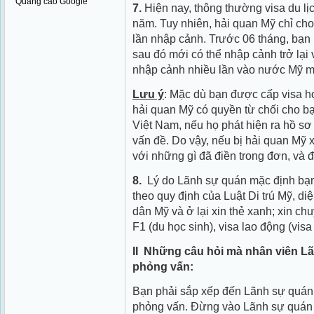
Quảng cáo Google
7.
Hiện nay, thông thường visa du lị
năm. Tuy nhiên, hải quan Mỹ chỉ cho
lần nhập cảnh. Trước 06 tháng, bạn 
sau đó mới có thể nhập cảnh trở lại
nhập cảnh nhiều lần vào nước Mỹ mi
Lưu ý
: Mặc dù bạn được cấp visa h
hải quan Mỹ có quyền từ chối cho bạ
Việt Nam, nếu họ phát hiện ra hồ s
vấn đề. Do vậy, nếu bị hải quan Mỹ x
với những gì đã điền trong đơn, và đ
8.
Lý do Lãnh sự quán mặc định bạn x
theo quy định của Luật Di trú Mỹ, di
dân Mỹ và ở lại xin thẻ xanh; xin ch
F1 (du học sinh), visa lao động (vis
II ­ Những câu hỏi mà nhân viên L
phỏng vấn:
Bạn phải sắp xếp đến Lãnh sự quán 
phỏng vấn. Đừng vào Lãnh sự quán 