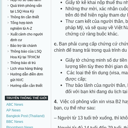
Nộp hồ sơ bảo lãnh
Giấy tờ kê khai nộp thuế thu n
Quá trình phỏng vấn
Những thư mời, xác nhận cuộc 
tại LSQ Hoa Kỳ
trên đó thể hiện ngày tham dự 
Thông tin cần thiết
Thư cam kết của người thân, bạ
Tổng hợp kinh
pháp Mỹ, và sẽ quay về Việt Na
nghiệm từ A-Z
chứng cứ ràng buộc khác.
Xuất cảnh cho người
định cư
c.
Bạn phải cung cấp chứng cứ chứng
Bảo trợ tài chánh
chính để trang trải trong quá trình du
Thông báo của LSQ
Hoa Kỳ tại TP.HCM
Giấy tờ chứng minh số dư tiền
Thông báo di trú
lượng tiền tùy theo thời gian d
Lịch visa hàng tháng
Các loại thẻ tín dụng (visa, m
Hướng dẫn điền đơn
được cấp;
gửi NVC
Thư bảo lãnh của người thân, bạ
Hướng dẫn cần thiết
đối với bạn khi đang du lịch tại
TRUYỀN THÔNG THẾ GIỚI
4.
Việc có phỏng vấn xin visa B2 ha
ABC News
bạn, cụ thể như sau:
AP News
Bangkok Post (Thailand)
– Người từ 13 tuổi trở xuống, thì kh
BBC News
– Người từ đủ 14 tuổi đến 79 tuổi, t
Bloomberg News