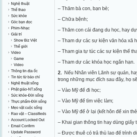
Nghệ thuật
– Thăm bà con, bạn bè;
Thể thao
Sức khỏe
– Chữa bệnh;
Góc bạn đọc
Phim-Nhạc
– Thăm con cái đang du học, hay dự 
Giải trí
– Tham dự các sự kiện văn hóa xã h
Show Biz Việt
Thế giới
– Tham gia tự túc các sự kiện thể th
Video
Game
– Tham dự các khóa học ngắn hạn.
Video
Thông tin địa ốc
2.
Nếu Nhân viên Lãnh sự quán, hay
Tin tức từ báo chí
trong những mục đích sau đây, họ sẽ
Nghệ thuật sống
Phật giáo-NT.sống
– Vào Mỹ để đi học;
Sức khỏe-Đời sống
– Vào Mỹ để tìm việc làm;
Thực phẩm-Đời sống
Mẹo vặt cuộc sống
– Vào Mỹ để ở lại (kết hôn để xin thẻ
Rao vặt – Classifieds
Account Locked Out
– Khai gian thông tin hay dùng giấy t
Email Confirm
Update Password
– Được thuê có trả thù lao để trình d