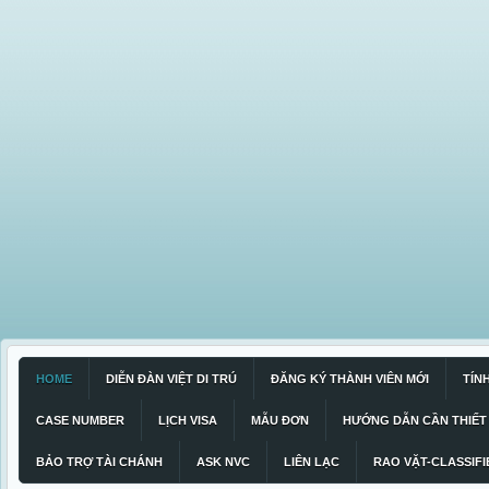
HOME
DIỄN ĐÀN VIỆT DI TRÚ
ĐĂNG KÝ THÀNH VIÊN MỚI
TÍN
CASE NUMBER
LỊCH VISA
MẪU ĐƠN
HƯỚNG DẪN CẦN THIẾT
BẢO TRỢ TÀI CHÁNH
ASK NVC
LIÊN LẠC
RAO VẶT-CLASSIFI