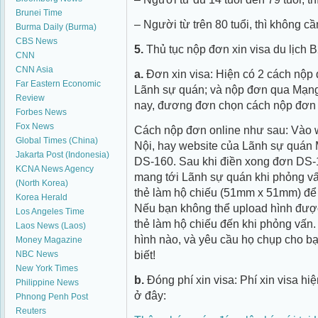
Brunei Time
– Người từ trên 80 tuổi, thì không c
Burma Daily (Burma)
CBS News
5.
Thủ tục nộp đơn xin visa du lịch B
CNN
CNN Asia
a.
Đơn xin visa: Hiện có 2 cách nộp đ
Far Eastern Economic
Lãnh sự quán; và nộp đơn qua Mạng 
Review
nay, đương đơn chọn cách nộp đơn o
Forbes News
Fox News
Cách nộp đơn online như sau: Vào w
Global Times (China)
Nội, hay website của Lãnh sự quán 
Jakarta Post (Indonesia)
DS­-160. Sau khi điền xong đơn DS-­
KCNA News Agency
mang tới Lãnh sự quán khi phỏng vấn
(North Korea)
thẻ làm hộ chiếu (51mm x 51mm) để 
Korea Herald
Nếu bạn không thể upload hình được
Los Angeles Time
thẻ làm hộ chiếu đến khi phỏng vấn.
Laos News (Laos)
hình nào, và yêu cầu họ chụp cho bạn
Money Magazine
biết!
NBC News
New York Times
b.
Đóng phí xin visa: Phí xin visa h
Philippine News
ở đây:
Phnong Penh Post
Reuters