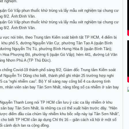
ét nghiệm.
quận Gò Vấp phun thuốc khử trùng và lấy mẫu xét nghiệm tại chung cư
g 8/2. Ảnh:Đình Văn.
quận Gò Vấp phun thuốc khử trùng và lấy mẫu xét nghiệm tại chung cư
g 8/2. Ảnh:Đình Văn.
 vực nói trên, theo Trung tâm Kiểm soát bệnh tật TP HCM, 4 điểm bị
: khu phố 5, đường Nguyễn Văn Cự, phường Tân Tạo A (quận Bình
n đường Nguyễn Thị Tú, phường Bình Hưng Hòa B (quận Bình Tân);
n Hoa Phượng Đỏ, phường 6 (quận Gò Vấp); hẻm 441, đường Lê Văn
ăng Nhơn Phú A (TP Thủ Đức).
o chống Covid-19 thành phố sáng 8/2, Giám đốc Trung tâm Kiểm soát
 Nguyễn Trí Dũng cho biết, thành phố ghi nhận 25 trường hợp nghi
 5 ca “nghi nhiễm cao”. Bộ Y tế sáng nay công bố 4 ca dương tính
am, nhân viên sân bay Tân Sơn Nhất, nâng tổng số ca nhiễm ở sân bay
 Nguyễn Thanh Long nói TP HCM cần lưu ý các ca lây nhiễm ở khu
 sân bay Tân Sơn Nhất, là những ca có thể xuất hiện trước đây. “Hiện
được điểm đầu của chùm lây nhiễm khu bốc xếp này tại Tân Sơn Nhất”,
 cho biết TP HCM cần áp dụng Chỉ thị 16 – giãn cách xã hội ở một số
ối cảnh dịch lan ra cộng đồng.