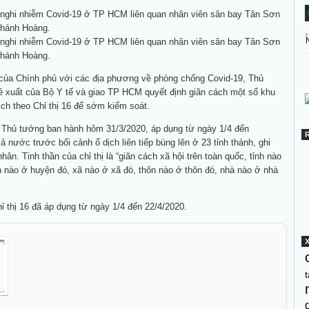
 nghi nhiễm Covid-19 ở TP HCM liên quan nhân viên sân bay Tân Sơn
Khánh Hoàng.
 nghi nhiễm Covid-19 ở TP HCM liên quan nhân viên sân bay Tân Sơn
Khánh Hoàng.
 của Chính phủ với các địa phương về phòng chống Covid-19, Thủ
ề xuất của Bộ Y tế và giao TP HCM quyết định giãn cách một số khu
ịch theo Chỉ thị 16 để sớm kiểm soát.
c Thủ tướng ban hành hôm 31/3/2020, áp dụng từ ngày 1/4 đến
ả nước trước bối cảnh ổ dịch liên tiếp bùng lên ở 23 tỉnh thành, ghi
ân. Tinh thần của chỉ thị là “giãn cách xã hội trên toàn quốc, tỉnh nào
n nào ở huyện đó, xã nào ở xã đó, thôn nào ở thôn đó, nhà nào ở nhà
 thị 16 đã áp dụng từ ngày 1/4 đến 22/4/2020.
t