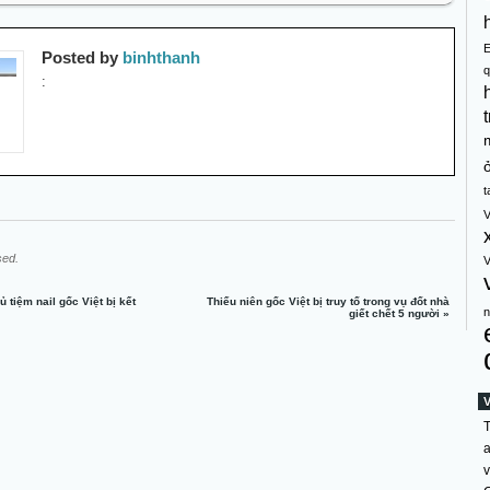
Posted by
binhthanh
q
:
t
t
V
sed.
V
ủ tiệm nail gốc Việt bị kết
Thiếu niên gốc Việt bị truy tố trong vụ đốt nhà
n
giết chết 5 người
»
T
a
v