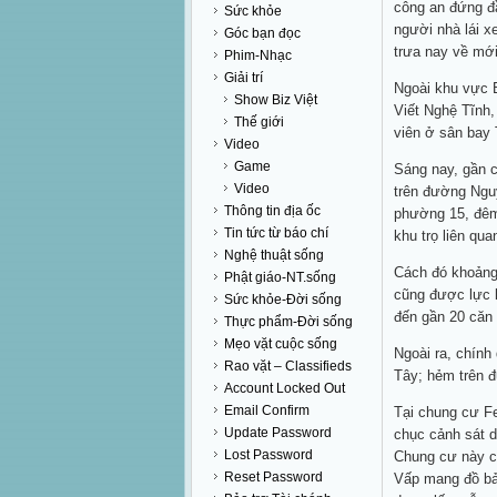
công an đứng đầ
Sức khỏe
người nhà lái x
Góc bạn đọc
trưa nay về mới
Phim-Nhạc
Giải trí
Ngoài khu vực 
Show Biz Việt
Viết Nghệ Tĩnh,
Thế giới
viên ở sân bay
Video
Game
Sáng nay, gần 
Video
trên đường Ngu
Thông tin địa ốc
phường 15, đêm
Tin tức từ báo chí
khu trọ liên qu
Nghệ thuật sống
Cách đó khoảng
Phật giáo-NT.sống
cũng được lực 
Sức khỏe-Đời sống
đến gần 20 căn 
Thực phẩm-Đời sống
Mẹo vặt cuộc sống
Ngoài ra, chín
Rao vặt – Classifieds
Tây; hẻm trên 
Account Locked Out
Email Confirm
Tại chung cư F
Update Password
chục cảnh sát d
Lost Password
Chung cư này c
Reset Password
Vấp mang đồ bảo