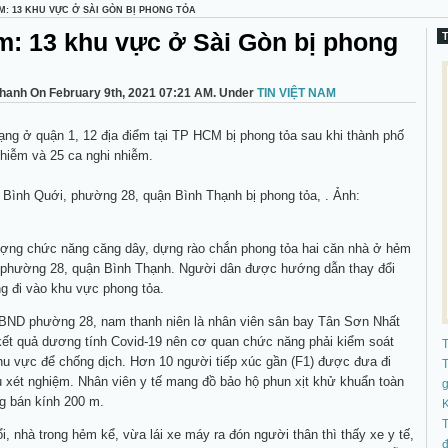
M: 13 KHU VỰC Ở SÀI GÒN BỊ PHONG TỎA
m: 13 khu vực ở Sài Gòn bị phong
hanh On February 9th, 2021 07:21 AM. Under
TIN VIỆT NAM
ng ở quận 1, 12 địa điểm tại TP HCM bị phong tỏa sau khi thành phố
nhiễm và 25 ca nghi nhiễm.
Bình Quới, phường 28, quận Bình Thạnh bị phong tỏa, . Ảnh:
lượng chức năng căng dây, dựng rào chắn phong tỏa hai căn nhà ở hẻm
 phường 28, quận Bình Thạnh. Người dân được hướng dẫn thay đổi
ng đi vào khu vực phong tỏa.
UBND phường 28, nam thanh niên là nhân viên sân bay Tân Sơn Nhất
kết quả dương tính Covid-19 nên cơ quan chức năng phải kiểm soát
hu vực để chống dịch. Hơn 10 người tiếp xúc gần (F1) được đưa đi
T
u xét nghiệm. Nhân viên y tế mang đồ bảo hộ phun xịt khử khuẩn toàn
g bán kính 200 m.
K
T
i, nhà trong hẻm kể, vừa lái xe máy ra đón người thân thì thấy xe y tế,
đ