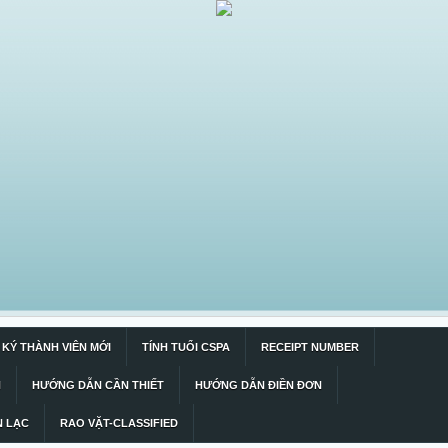
KÝ THÀNH VIÊN MỚI
TÍNH TUỔI CSPA
RECEIPT NUMBER
N
HƯỚNG DẪN CẦN THIẾT
HƯỚNG DẪN ĐIỀN ĐƠN
N LẠC
RAO VẶT-CLASSIFIED