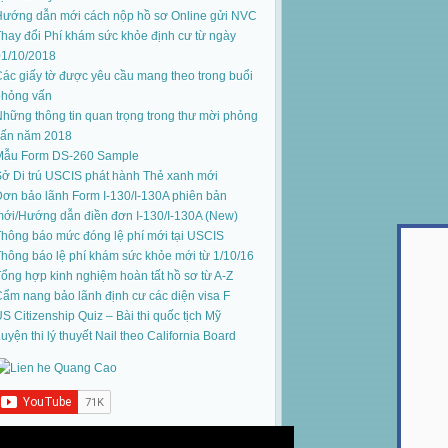
Hướng dẫn mới cách nộp hồ sơ Online gửi NVC
hay đổi Phí khám sức khỏe định cư từ ngày
01/10/2018
ác giấy tờ được yêu cầu mang theo trong buổi
phỏng vấn
hững thông tin quan trọng trong thư mời phỏng
vấn năm 2018
Mẫu Form DS-260 Sample
ở Di trú USCIS phát hành Thẻ xanh mới
ơn bảo lãnh Form I-130/I-130A phiên bản
mới
/
Hướng dẫn điền đơn I-130/I-130A (New)
hông báo mức đóng lệ phí mới tại USCIS
hông báo lệ phí khám sức khỏe mới từ 1/10/16
ổng hợp kinh nghiệm hoàn tất hồ sơ từ A-Z
ẩm nang bảo lãnh định cư các diện visa F
S Citizenship Quiz – Bài thi quốc tịch Mỹ
uyện thi lý thuyết Nail theo California Board