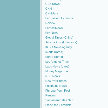
CBS News
CNN
CNN Asia
Far Eastern Economic
Review
Forbes News
Fox News
Global Times (China)
Jakarta Post (Indonesia)
KCNA News Agency
(North Korea)
Korea Herald
Los Angeles Time
Laos News (Laos)
Money Magazine
NBC News
New York Times
Philippine News
Phnong Penh Post
Reuters
Sacramento Bee
San
Francisco Chronicle