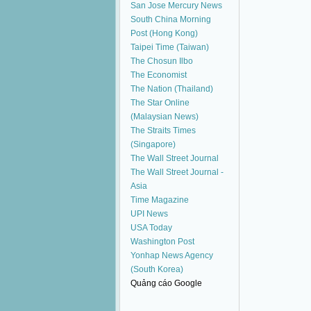
San Jose Mercury News
South China Morning
Post (Hong Kong)
Taipei Time (Taiwan)
The Chosun Ilbo
The Economist
The Nation (Thailand)
The Star Online
(Malaysian News)
The Straits Times
(Singapore)
The Wall Street Journal
The Wall Street Journal -
Asia
Time Magazine
UPI News
USA Today
Washington Post
Yonhap News Agency
(South Korea)
Quảng cáo Google