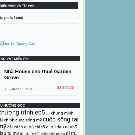
DIỄN ĐÀN VÀ TƯ VẤN
No posts found
RAO VẶT MIỄN PHÍ
Nhà House cho thuê Garden
Grove
$2,500.00
Garden Grove
XU HƯỚNG ĐỌC
chương trình eb5
chứng minh
chị
cuộc sống tại
ài chính
cuộc sống mỹ
mỹ
cải cách di trú
cải tổ di trú
dau tu eb5
dau tu my
di trú
di trú
Di trú - Kiến thức chung