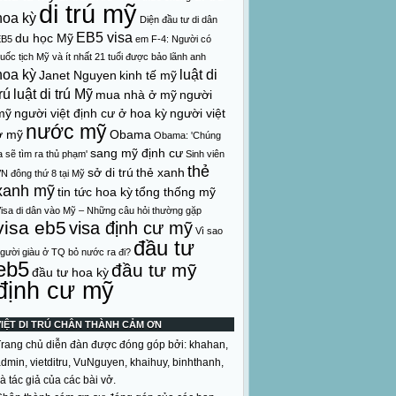
di trú mỹ
hoa kỳ
Diện đầu tư di dân
EB5 visa
du học Mỹ
EB5
em
F-4: Người có
uốc tịch Mỹ và ít nhất 21 tuổi được bảo lãnh anh
hoa kỳ
luật di
Janet Nguyen
kinh tế mỹ
rú
luật di trú Mỹ
mua nhà ở mỹ
người
mỹ
người việt định cư ở hoa kỳ
người việt
nước mỹ
ở mỹ
Obama
Obama: 'Chúng
sang mỹ định cư
a sẽ tìm ra thủ phạm'
Sinh viên
thẻ
sở di trú
thẻ xanh
N đông thứ 8 tại Mỹ
xanh mỹ
tin tức hoa kỳ
tổng thống mỹ
isa di dân vào Mỹ – Những câu hỏi thường gặp
visa eb5
visa định cư mỹ
Vì sao
đầu tư
gười giàu ở TQ bỏ nước ra đi?
eb5
đầu tư mỹ
đầu tư hoa kỳ
định cư mỹ
VIỆT DI TRÚ CHÂN THÀNH CẢM ƠN
rang chủ diễn đàn được đóng góp bởi: khahan,
dmin, vietditru, VuNguyen, khaihuy, binhthanh,
à tác giả của các bài vở.