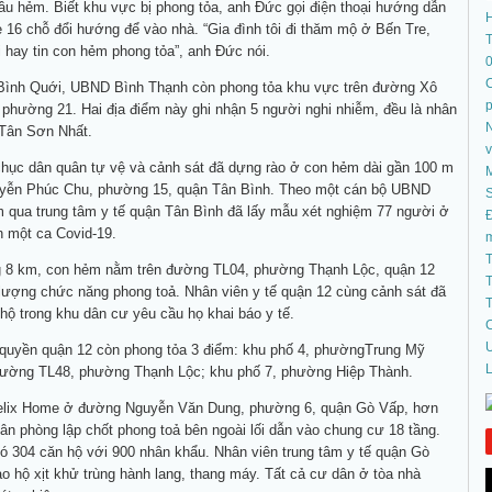
u hẻm. Biết khu vực bị phong tỏa, anh Đức gọi điện thoại hướng dẫn
e 16 chỗ đổi hướng để vào nhà. “Gia đình tôi đi thăm mộ ở Bến Tre,
T
 hay tin con hẻm phong tỏa”, anh Đức nói.
C
Bình Quới, UBND Bình Thạnh còn phong tỏa khu vực trên đường Xô
 phường 21. Hai địa điểm này ghi nhận 5 người nghi nhiễm, đều là nhân
N
 Tân Sơn Nhất.
chục dân quân tự vệ và cảnh sát đã dựng rào ở con hẻm dài gần 100 m
yễn Phúc Chu, phường 15, quận Tân Bình. Theo một cán bộ UBND
S
 qua trung tâm y tế quận Tân Bình đã lấy mẫu xét nghiệm 77 người ở
Đ
an một ca Covid-19.
T
 8 km, con hẻm nằm trên đường TL04, phường Thạnh Lộc, quận 12
T
lượng chức năng phong toả. Nhân viên y tế quận 12 cùng cảnh sát đã
T
hộ trong khu dân cư yêu cầu họ khai báo y tế.
C
U
h quyền quận 12 còn phong tỏa 3 điểm: khu phố 4, phườngTrung Mỹ
L
đường TL48, phường Thạnh Lộc; khu phố 7, phường Hiệp Thành.
elix Home ở đường Nguyễn Văn Dung, phường 6, quận Gò Vấp, hơn
ân phòng lập chốt phong toả bên ngoài lối dẫn vào chung cư 18 tầng.
ó 304 căn hộ với 900 nhân khẩu. Nhân viên trung tâm y tế quận Gò
 hộ xịt khử trùng hành lang, thang máy. Tất cả cư dân ở tòa nhà