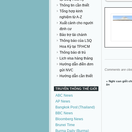
Thông tin cần thiết
Tổng hợp kinh
nghiệm từ A-Z
Xuất cảnh cho người
định cư
Bảo trợ tài chánh
Thông báo của LSQ
Hoa Kỳ tại TP.HCM
Thông báo di trú
Lịch visa hàng tháng
Hướng dẫn điền đơn
Comments are clo
gửi NVC
Hướng dẫn cần thiết
«
Nghi can giết ch
án
TRUYỀN THÔNG THẾ GIỚI
ABC News
AP News
Bangkok Post (Thailand)
BBC News
Bloomberg News
Brunei Time
Burma Daily (Burma)