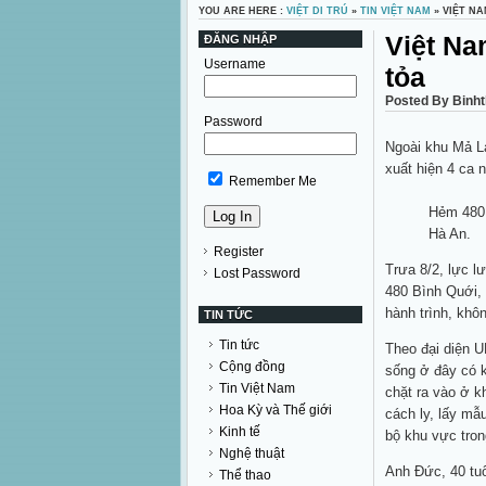
YOU ARE HERE :
VIỆT DI TRÚ
»
TIN VIỆT NAM
» VIỆT NA
Việt Na
ĐĂNG NHẬP
Username
tỏa
Posted By Binht
Password
Ngoài khu Mả Lạ
xuất hiện 4 ca 
Remember Me
Hẻm 480 
Hà An.
Register
Trưa 8/2, lực 
Lost Password
480 Bình Quới,
hành trình, khô
TIN TỨC
Tin tức
Theo đại diện 
Cộng đồng
sống ở đây có 
Tin Việt Nam
chặt ra vào ở k
Hoa Kỳ và Thế giới
cách ly, lấy mẫ
Kinh tế
bộ khu vực tron
Nghệ thuật
Anh Đức, 40 tuổ
Thể thao