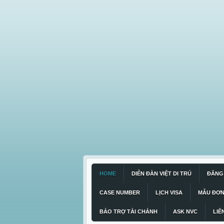
HOME
DIỄN ĐÀN VIỆT DI TRÚ
ĐĂNG 
CASE NUMBER
LỊCH VISA
MẪU ĐƠ
BẢO TRỢ TÀI CHÁNH
ASK NVC
LIÊ