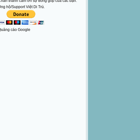
hân thành cám ơn sự đóng góp của các bạn.
ng hộ/Support Việt Di Trú.
Quảng cáo Google