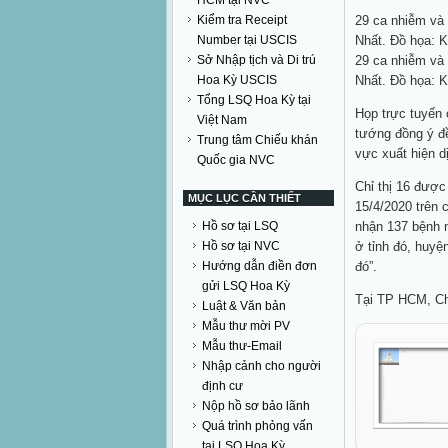
HCM tại NVC
29 ca nhiễm và
Kiểm tra Receipt
Nhất. Đồ họa: 
Number tại USCIS
29 ca nhiễm và
Sở Nhập tịch và Di trú
Nhất. Đồ họa: 
Hoa Kỳ USCIS
Tổng LSQ Hoa Kỳ tại
Họp trực tuyến
Việt Nam
tướng đồng ý đ
Trung tâm Chiếu khán
vực xuất hiện d
Quốc gia NVC
Chỉ thị 16 đượ
MỤC LỤC CẦN THIẾT
15/4/2020 trên c
nhận 137 bệnh nh
Hồ sơ tại LSQ
ở tỉnh đó, huyệ
Hồ sơ tại NVC
đó”.
Hướng dẫn điền đơn
gửi LSQ Hoa Kỳ
Tại TP HCM, Chỉ
Luật & Văn bản
Mẫu thư mời PV
Mẫu thư-Email
Nhập cảnh cho người
định cư
Nộp hồ sơ bảo lãnh
Quá trình phỏng vấn
tại LSQ Hoa Kỳ