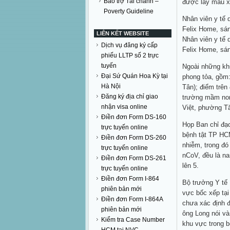
Bảo trợ Tài chánh –
được lấy mẫu x
Poverty Guideline
Nhân viên y tế 
Felix Home, sán
LIÊN KẾT WEBSITE
Nhân viên y tế 
Dịch vụ đăng ký cấp
Felix Home, sán
phiếu LLTP số 2 trực
tuyến
Ngoài những khu
Đại Sứ Quán Hoa Kỳ tại
phong tỏa, gồm
Hà Nội
Tân); điểm trê
Đăng ký địa chỉ giao
trường mầm no
nhận visa online
Việt, phường T
Điền đơn Form DS-160
Họp Ban chỉ đạ
trực tuyến online
bệnh tật TP HCM
Điền đơn Form DS-260
nhiễm, trong đó
trực tuyến online
nCoV, đều là n
Điền đơn Form DS-261
lên 5.
trực tuyến online
Điền đơn Form I-864
Bộ trưởng Y tế
phiên bản mới
vực bốc xếp tại
Điền đơn Form I-864A
chưa xác định 
phiên bản mới
ông Long nói và
Kiểm tra Case Number
khu vực trong b