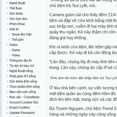
Nghệ thuật
chủ tiệm trà Tea Lyfe, nói.
Thể thao
Sức khỏe
Camera giám sát cho thấy đêm 21/4
Góc bạn đọc
tiệm và đập vỡ cửa kính bằng một tha
Phim-Nhạc
sục khắp nơi, cuỗm đi hai máy tính 
Giải trí
quầy thu ngân. Kẻ này thậm chí còn đ
Show Biz Việt
đáng giá hay không.
Thế giới
Video
Khi ra khỏi cửa tiệm, tên trộm gặp 
Game
cắp được. Kẻ này đi bộ còn đồng bọn 
Video
Thông tin địa ốc
“Lần đầu, chúng lấy đi máy tính tiề
Tin tức từ báo chí
trong. Lần này, chúng ăn cắp iPad c
Nghệ thuật sống
Phật giáo-NT.sống
Hình ảnh tên trộm đột nhập tiệm trà Tea Ly
Sức khỏe-Đời sống
Thực phẩm-Đời sống
Ở tòa nhà bên cạnh, sự việc tương t
Mẹo vặt cuộc sống
một tiệm quần áo cùng đêm hôm đó
Rao vặt – Classifieds
đích tìm tiền mặt, trang sức và các đồ
Account Locked Out
Email Confirm
Bà Thanh Nguyen, chủ tiệm Trend Salo
Update Password
hàng và những ngày này cũng sống t