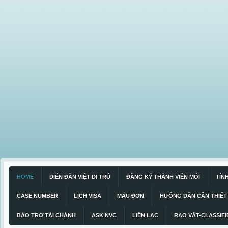
HOME
DIỄN ĐÀN VIỆT DI TRÚ
ĐĂNG KÝ THÀNH VIÊN MỚI
TÍN
CASE NUMBER
LỊCH VISA
MẪU ĐƠN
HƯỚNG DẪN CẦN THIẾT
BẢO TRỢ TÀI CHÁNH
ASK NVC
LIÊN LẠC
RAO VẶT-CLASSIFI