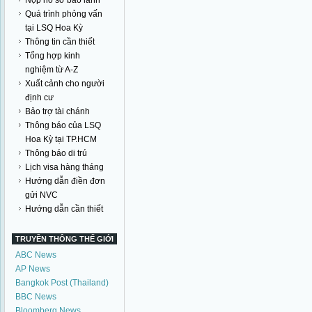
Nộp hồ sơ bảo lãnh
Quá trình phỏng vấn
tại LSQ Hoa Kỳ
Thông tin cần thiết
Tổng hợp kinh
nghiệm từ A-Z
Xuất cảnh cho người
định cư
Bảo trợ tài chánh
Thông báo của LSQ
Hoa Kỳ tại TP.HCM
Thông báo di trú
Lịch visa hàng tháng
Hướng dẫn điền đơn
gửi NVC
Hướng dẫn cần thiết
TRUYỀN THÔNG THẾ GIỚI
ABC News
AP News
Bangkok Post (Thailand)
BBC News
Bloomberg News