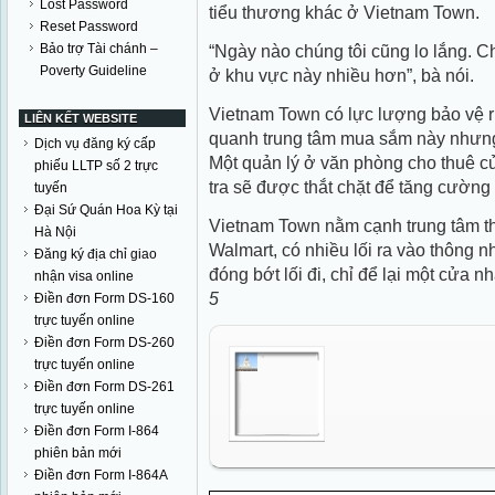
Lost Password
tiểu thương khác ở Vietnam Town.
Reset Password
“Ngày nào chúng tôi cũng lo lắng. C
Bảo trợ Tài chánh –
Poverty Guideline
ở khu vực này nhiều hơn”, bà nói.
Vietnam Town có lực lượng bảo vệ riê
LIÊN KẾT WEBSITE
quanh trung tâm mua sắm này nhưng 
Dịch vụ đăng ký cấp
Một quản lý ở văn phòng cho thuê c
phiếu LLTP số 2 trực
tra sẽ được thắt chặt để tăng cường 
tuyến
Đại Sứ Quán Hoa Kỳ tại
Vietnam Town nằm cạnh trung tâm t
Hà Nội
Walmart, có nhiều lối ra vào thông 
Đăng ký địa chỉ giao
đóng bớt lối đi, chỉ để lại một cửa 
nhận visa online
5
Điền đơn Form DS-160
trực tuyến online
Điền đơn Form DS-260
trực tuyến online
Điền đơn Form DS-261
trực tuyến online
Điền đơn Form I-864
phiên bản mới
Điền đơn Form I-864A