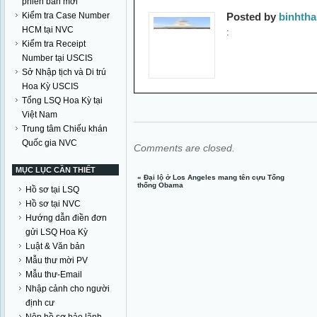
phiên bản mới
Posted by
binhth
Kiểm tra Case Number
HCM tại NVC
:
Kiểm tra Receipt
Number tại USCIS
Sở Nhập tịch và Di trú
Hoa Kỳ USCIS
Tổng LSQ Hoa Kỳ tại
Việt Nam
Trung tâm Chiếu khán
Quốc gia NVC
Comments are closed.
MỤC LỤC CẦN THIẾT
«
Đại lộ ở Los Angeles mang tên cựu Tổng
thống Obama
Hồ sơ tại LSQ
Hồ sơ tại NVC
Hướng dẫn điền đơn
gửi LSQ Hoa Kỳ
Luật & Văn bản
Mẫu thư mời PV
Mẫu thư-Email
Nhập cảnh cho người
định cư