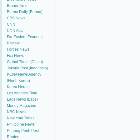
Brunei Time
Burma Daily (Burma)
CBS News
CNN
CNN Asia
Far Eastern Economic
Review
Forbes News
Fox News
Global Times (China)
Jakarta Post (Indonesia)
KCNA News Agency
(North Korea)
Korea Herald
Los Angeles Time
Laos News (Laos)
Money Magazine
NBC News
New York Times
Philippine News
Phnong Penh Post
Reuters