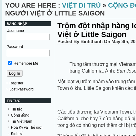
YOU ARE HERE :
VIỆT DI TRÚ
»
CỘNG Đ
NGƯỜI VIỆT Ở LITTLE SAIGON
Trộm đột nhập hàng l
ĐĂNG NHẬP
Username
Việt ở Little Saigon
Posted By Binhthanh On May 8th, 20
Password
Trung tâm thương mại Vietnam
Remember Me
bang California. Ảnh:
San Jose
Một loạt vụ trộm nhằm vào trung tâm
Register
Town ở khu Little Saigon khiến các t
Lost Password
TIN TỨC
Tin tức
Các tiểu thương tại Vietnam Town, 
Cộng đồng
California, cho hay 7 cửa hàng đã bị
Tin Việt Nam
trong đó có những nơi thậm chí bị tr
Hoa Kỳ và Thế giới
Kinh tế
“Chúng tôi đã bị trộm hai lần trong