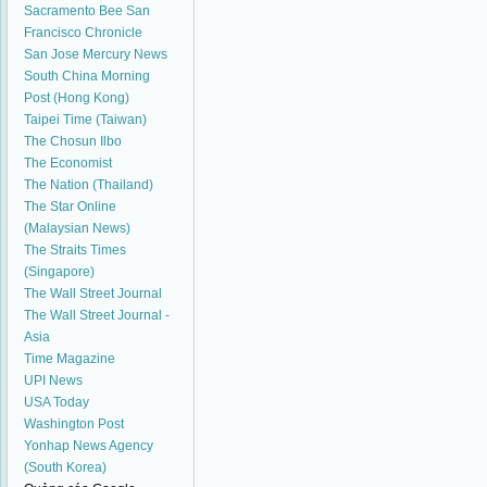
Sacramento Bee
San
Francisco Chronicle
San Jose Mercury News
South China Morning
Post (Hong Kong)
Taipei Time (Taiwan)
The Chosun Ilbo
The Economist
The Nation (Thailand)
The Star Online
(Malaysian News)
The Straits Times
(Singapore)
The Wall Street Journal
The Wall Street Journal -
Asia
Time Magazine
UPI News
USA Today
Washington Post
Yonhap News Agency
(South Korea)