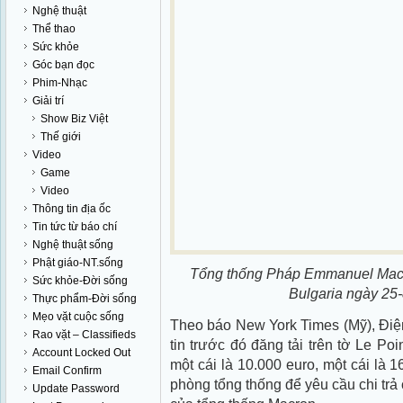
Nghệ thuật
Thể thao
Sức khỏe
Góc bạn đọc
Phim-Nhạc
Giải trí
Show Biz Việt
Thế giới
Video
Game
Video
Thông tin địa ốc
Tin tức từ báo chí
Nghệ thuật sống
Phật giáo-NT.sống
Tổng thống Pháp Emmanuel Macro
Sức khỏe-Đời sống
Bulgaria ngày 25-
Thực phẩm-Đời sống
Mẹo vặt cuộc sống
Theo báo New York Times (Mỹ), Điệ
Rao vặt – Classifieds
tin trước đó đăng tải trên tờ Le Poi
Account Locked Out
một cái là 10.000 euro, một cái là 
Email Confirm
phòng tổng thống để yêu cầu chi trả
Update Password