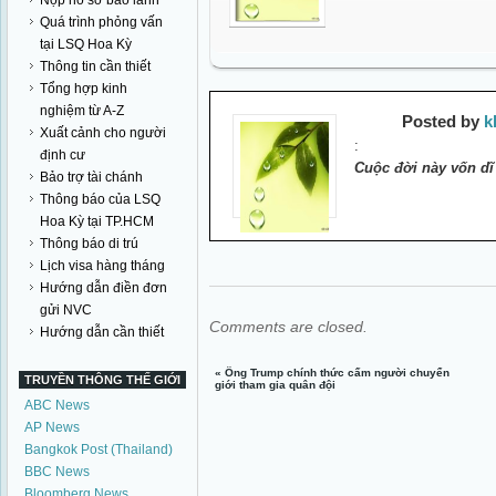
Nộp hồ sơ bảo lãnh
Quá trình phỏng vấn
tại LSQ Hoa Kỳ
Thông tin cần thiết
Tổng hợp kinh
nghiệm từ A-Z
Posted by
k
Xuất cảnh cho người
:
định cư
Cuộc đời này vốn dĩ
Bảo trợ tài chánh
Thông báo của LSQ
Hoa Kỳ tại TP.HCM
Thông báo di trú
Lịch visa hàng tháng
Hướng dẫn điền đơn
gửi NVC
Comments are closed.
Hướng dẫn cần thiết
«
Ông Trump chính thức cấm người chuyển
TRUYỀN THÔNG THẾ GIỚI
giới tham gia quân đội
ABC News
AP News
Bangkok Post (Thailand)
BBC News
Bloomberg News