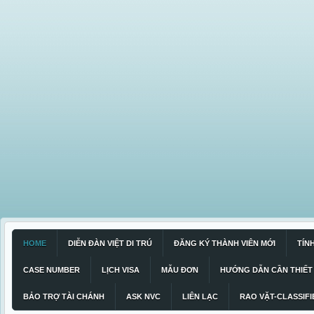
HOME
DIỄN ĐÀN VIỆT DI TRÚ
ĐĂNG KÝ THÀNH VIÊN MỚI
TÍN
CASE NUMBER
LỊCH VISA
MẪU ĐƠN
HƯỚNG DẪN CẦN THIẾT
BẢO TRỢ TÀI CHÁNH
ASK NVC
LIÊN LẠC
RAO VẶT-CLASSIFI