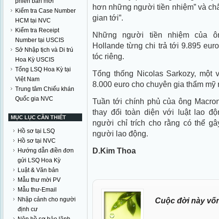
phiên bản mới
hơn những người tiền nhiệm” và chắ
Kiểm tra Case Number
gian tới”.
HCM tại NVC
Kiểm tra Receipt
Những người tiền nhiệm của ôn
Number tại USCIS
Hollande từng chi trả tới 9.895 eu
Sở Nhập tịch và Di trú
tóc riêng.
Hoa Kỳ USCIS
Tổng LSQ Hoa Kỳ tại
Tổng thống Nicolas Sarkozy, một vị
Việt Nam
8.000 euro cho chuyên gia thẩm mỹ 
Trung tâm Chiếu khán
Quốc gia NVC
Tuần tới chính phủ của ông Macron
thay đổi toàn diện với luật lao đ
MỤC LỤC CẦN THIẾT
người chỉ trích cho rằng có thể gâ
Hồ sơ tại LSQ
người lao động.
Hồ sơ tại NVC
D.Kim Thoa
Hướng dẫn điền đơn
gửi LSQ Hoa Kỳ
Luật & Văn bản
Mẫu thư mời PV
Mẫu thư-Email
Nhập cảnh cho người
Cuộc đời này vốn
định cư