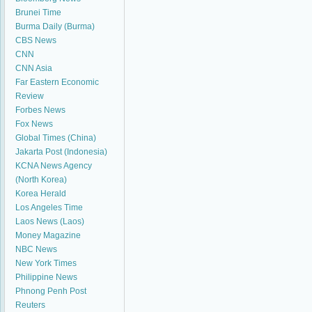
Brunei Time
Burma Daily (Burma)
CBS News
CNN
CNN Asia
Far Eastern Economic
Review
Forbes News
Fox News
Global Times (China)
Jakarta Post (Indonesia)
KCNA News Agency
(North Korea)
Korea Herald
Los Angeles Time
Laos News (Laos)
Money Magazine
NBC News
New York Times
Philippine News
Phnong Penh Post
Reuters