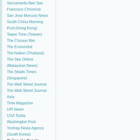
Sacramento Bee
San
Francisco Chronicle
San Jose Mercury News
South China Morning
Post (Hong Kong)
Taipei Time (Taiwan)
The Chosun Ilbo
The Economist
The Nation (Thailand)
The Star Online
(Malaysian News)
The Straits Times
(Singapore)
The Wall Street Journal
The Wall Street Journal -
Asia
Time Magazine
UPI News
USA Today
Washington Post
Yonhap News Agency
(South Korea)