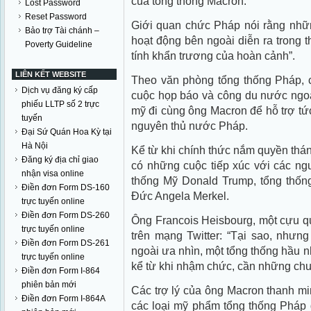
của tổng thống Macron.
Lost Password
Reset Password
Giới quan chức Pháp nói rằng nhữn
Bảo trợ Tài chánh –
hoạt động bên ngoài diễn ra trong 
Poverty Guideline
tính khẩn trương của hoàn cảnh”.
LIÊN KẾT WEBSITE
Theo văn phòng tổng thống Pháp, 
Dịch vụ đăng ký cấp
cuộc họp báo và công du nước ngoà
phiếu LLTP số 2 trực
mỹ đi cùng ông Macron để hỗ trợ tức
tuyến
nguyên thủ nước Pháp.
Đại Sứ Quán Hoa Kỳ tại
Hà Nội
Kể từ khi chính thức nắm quyền tháng
Đăng ký địa chỉ giao
có những cuộc tiếp xúc với các ngu
nhận visa online
thống Mỹ Donald Trump, tổng thống
Điền đơn Form DS-160
Đức Angela Merkel.
trực tuyến online
Điền đơn Form DS-260
Ông Francois Heisbourg, một cựu q
trực tuyến online
trên mạng Twitter: “Tại sao, nhưng
Điền đơn Form DS-261
ngoài ưa nhìn, một tổng thống hầu n
trực tuyến online
kể từ khi nhậm chức, cần những ch
Điền đơn Form I-864
phiên bản mới
Các trợ lý của ông Macron thanh mi
Điền đơn Form I-864A
các loại mỹ phẩm tổng thống Pháp d