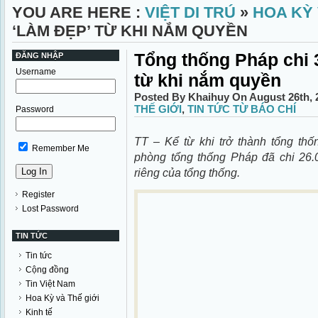
YOU ARE HERE :
VIỆT DI TRÚ
»
HOA KỲ 
‘LÀM ĐẸP’ TỪ KHI NẮM QUYỀN
Tổng thống Pháp chi 
ĐĂNG NHẬP
Username
từ khi nắm quyền
Posted By Khaihuy On August 26th, 
THẾ GIỚI
,
TIN TỨC TỪ BÁO CHÍ
Password
TT – Kể từ khi trở thành tổng thố
Remember Me
phòng tổng thống Pháp đã chi 26.
riêng của tổng thống.
Register
Lost Password
TIN TỨC
Tin tức
Cộng đồng
Tin Việt Nam
Hoa Kỳ và Thế giới
Kinh tế