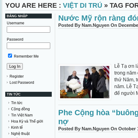
YOU ARE HERE :
VIỆT DI TRÚ
» TAG FOR
Nước Mỹ rộn ràng đó
ĐĂNG NHẬP
Username
Posted By Nam.Nguyen On December 
Password
Remember Me
Lễ Tạ ơn l
trong năm 
Register
thứ Năm, t
Lost Password
năm. Lễ Tạ
để người M
TIN TỨC
Tin tức
Cộng đồng
Phe Cộng hòa “buông
Tin Việt Nam
nợ
Hoa Kỳ và Thế giới
Kinh tế
Posted By Nam.Nguyen On October 1
Nghệ thuật