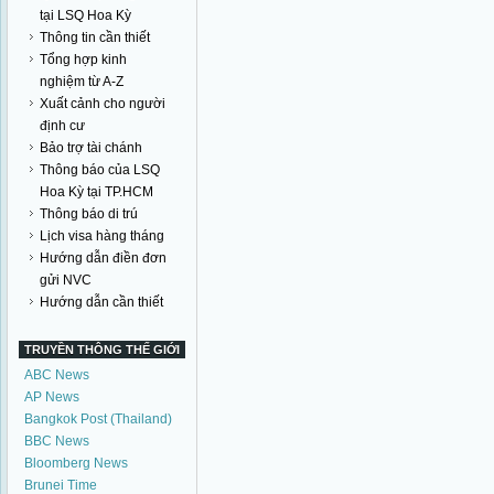
tại LSQ Hoa Kỳ
Thông tin cần thiết
Tổng hợp kinh
nghiệm từ A-Z
Xuất cảnh cho người
định cư
Bảo trợ tài chánh
Thông báo của LSQ
Hoa Kỳ tại TP.HCM
Thông báo di trú
Lịch visa hàng tháng
Hướng dẫn điền đơn
gửi NVC
Hướng dẫn cần thiết
TRUYỀN THÔNG THẾ GIỚI
ABC News
AP News
Bangkok Post (Thailand)
BBC News
Bloomberg News
Brunei Time