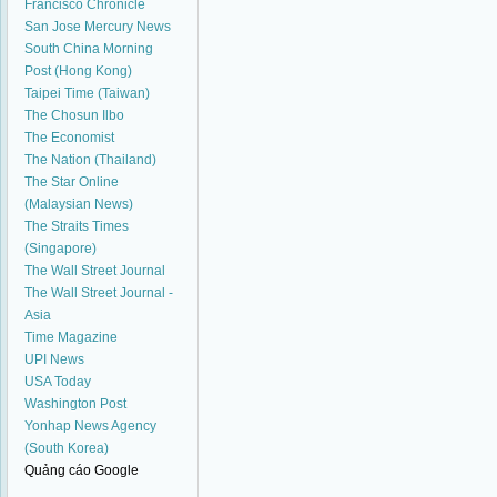
Francisco Chronicle
San Jose Mercury News
South China Morning
Post (Hong Kong)
Taipei Time (Taiwan)
The Chosun Ilbo
The Economist
The Nation (Thailand)
The Star Online
(Malaysian News)
The Straits Times
(Singapore)
The Wall Street Journal
The Wall Street Journal -
Asia
Time Magazine
UPI News
USA Today
Washington Post
Yonhap News Agency
(South Korea)
Quảng cáo Google