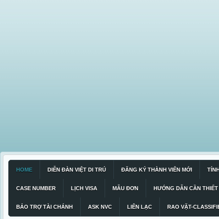
HOME
DIỄN ĐÀN VIỆT DI TRÚ
ĐĂNG KÝ THÀNH VIÊN MỚI
TÍN
CASE NUMBER
LỊCH VISA
MẪU ĐƠN
HƯỚNG DẪN CẦN THIẾT
BẢO TRỢ TÀI CHÁNH
ASK NVC
LIÊN LẠC
RAO VẶT-CLASSIFI