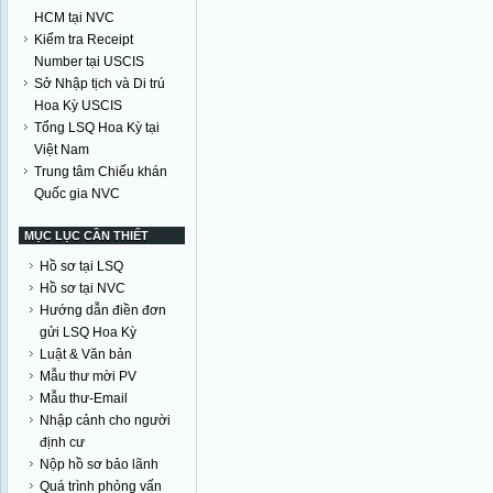
HCM tại NVC
Kiểm tra Receipt
Number tại USCIS
Sở Nhập tịch và Di trú
Hoa Kỳ USCIS
Tổng LSQ Hoa Kỳ tại
Việt Nam
Trung tâm Chiếu khán
Quốc gia NVC
MỤC LỤC CẦN THIẾT
Hồ sơ tại LSQ
Hồ sơ tại NVC
Hướng dẫn điền đơn
gửi LSQ Hoa Kỳ
Luật & Văn bản
Mẫu thư mời PV
Mẫu thư-Email
Nhập cảnh cho người
định cư
Nộp hồ sơ bảo lãnh
Quá trình phỏng vấn