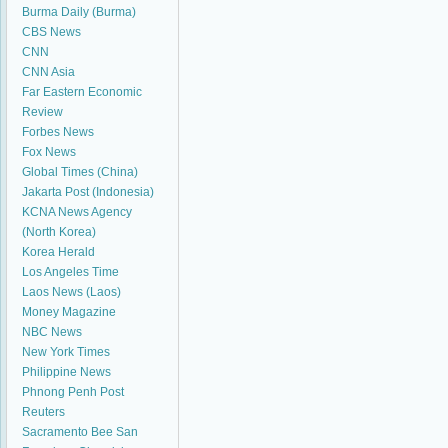
Burma Daily (Burma)
CBS News
CNN
CNN Asia
Far Eastern Economic
Review
Forbes News
Fox News
Global Times (China)
Jakarta Post (Indonesia)
KCNA News Agency
(North Korea)
Korea Herald
Los Angeles Time
Laos News (Laos)
Money Magazine
NBC News
New York Times
Philippine News
Phnong Penh Post
Reuters
Sacramento Bee
San