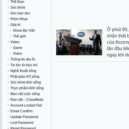
Thể thao
Sức khỏe
Góc bạn đọc
Phim-Nhạc
Giải trí
Ở phút 90,
Show Biz Việt
nhận thất 
Thế giới
của thượng
Video
Game
lần đầu ti
Video
ngay khi dự
Thông tin địa ốc
Tin tức từ báo chí
Nghệ thuật sống
Phật giáo-NT.sống
Sức khỏe-Đời sống
Thực phẩm-Đời sống
Mẹo vặt cuộc sống
Rao vặt – Classifieds
Account Locked Out
Email Confirm
Update Password
Lost Password
Reset Password