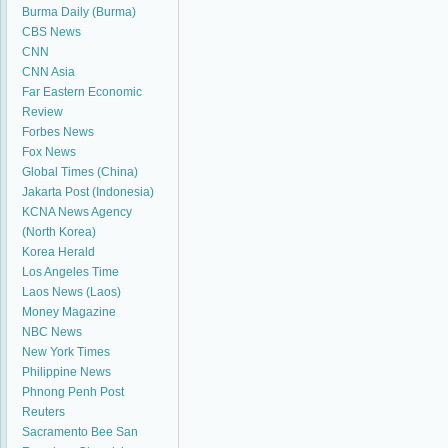
Burma Daily (Burma)
CBS News
CNN
CNN Asia
Far Eastern Economic
Review
Forbes News
Fox News
Global Times (China)
Jakarta Post (Indonesia)
KCNA News Agency
(North Korea)
Korea Herald
Los Angeles Time
Laos News (Laos)
Money Magazine
NBC News
New York Times
Philippine News
Phnong Penh Post
Reuters
Sacramento Bee
San