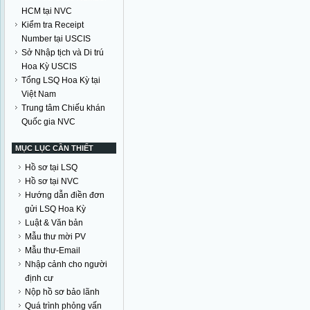
HCM tại NVC
Kiểm tra Receipt
Number tại USCIS
Sở Nhập tịch và Di trú
Hoa Kỳ USCIS
Tổng LSQ Hoa Kỳ tại
Việt Nam
Trung tâm Chiếu khán
Quốc gia NVC
MỤC LỤC CẦN THIẾT
Hồ sơ tại LSQ
Hồ sơ tại NVC
Hướng dẫn điền đơn
gửi LSQ Hoa Kỳ
Luật & Văn bản
Mẫu thư mời PV
Mẫu thư-Email
Nhập cảnh cho người
định cư
Nộp hồ sơ bảo lãnh
Quá trình phỏng vấn