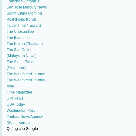
Francisco Chronicle
San Jose Mercury News
South China Morning
Post (Hong Kong)
Taipei Time (Taiwan)
The Chosun Ilbo
The Economist
The Nation (Thailand)
The Star Online
(Malaysian News)
The Straits Times
(Singapore)
The Wall Street Journal
The Wall Street Journal -
Asia
Time Magazine
UPI News
USA Today
Washington Post
Yonhap News Agency
(South Korea)
Quảng cáo Google