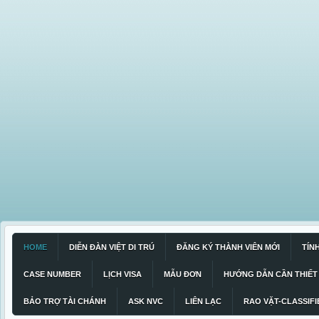
HOME
DIỄN ĐÀN VIỆT DI TRÚ
ĐĂNG KÝ THÀNH VIÊN MỚI
TÍN
CASE NUMBER
LỊCH VISA
MẪU ĐƠN
HƯỚNG DẪN CẦN THIẾT
BẢO TRỢ TÀI CHÁNH
ASK NVC
LIÊN LẠC
RAO VẶT-CLASSIFI