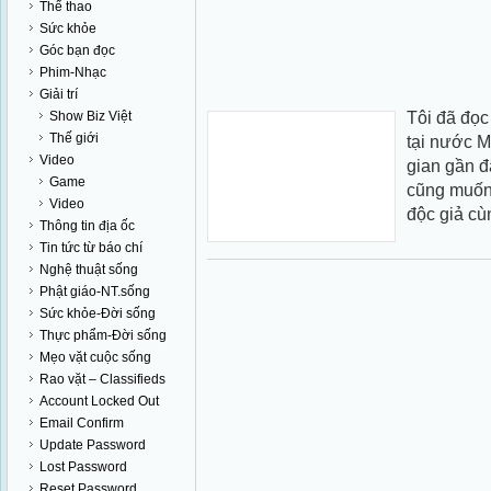
Thể thao
Sức khỏe
Góc bạn đọc
Phim-Nhạc
Giải trí
Tôi đã đọc
Show Biz Việt
Thế giới
tại nước M
Video
gian gần đ
Game
cũng muốn 
Video
độc giả cùn
Thông tin địa ốc
Tin tức từ báo chí
Nghệ thuật sống
Phật giáo-NT.sống
Sức khỏe-Đời sống
Thực phẩm-Đời sống
Mẹo vặt cuộc sống
Rao vặt – Classifieds
Account Locked Out
Email Confirm
Update Password
Lost Password
Reset Password