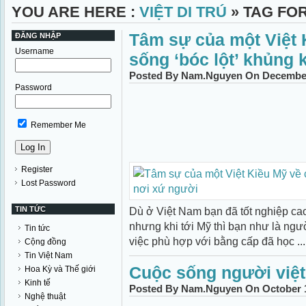
YOU ARE HERE :
VIỆT DI TRÚ
» TAG FOR
Tâm sự của một Việt 
ĐĂNG NHẬP
Username
sống ‘bóc lột’ khủng 
Posted By Nam.Nguyen On December 
Password
Remember Me
Register
Lost Password
TIN TỨC
Dù ở Việt Nam bạn đã tốt nghiệp ca
nhưng khi tới Mỹ thì bạn như là ng
Tin tức
việc phù hợp với bằng cấp đã học ...
Cộng đồng
Tin Việt Nam
Cuộc sống người việt
Hoa Kỳ và Thế giới
Kinh tế
Posted By Nam.Nguyen On October 1
Nghệ thuật