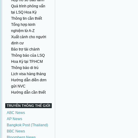
Nộp hồ sơ bảo lãnh
Quá trình phỏng vấn
tại LSQ Hoa Kỳ
Thông tin cần thiết
Tổng hợp kinh
nghiệm từ A-Z
Xuất cảnh cho người
định cư
Bảo trợ tài chánh
Thông báo của LSQ
Hoa Kỳ tại TP.HCM
Thông báo di trú
Lịch visa hàng tháng
Hướng dẫn điền đơn
gửi NVC
Hướng dẫn cần thiết
TRUYỀN THÔNG THẾ GIỚI
ABC News
AP News
Bangkok Post (Thailand)
BBC News
Bloomberg News