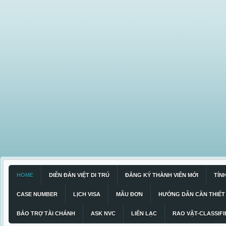
HOME
DIỄN ĐÀN VIỆT DI TRÚ
ĐĂNG KÝ THÀNH VIÊN MỚI
TÍN
CASE NUMBER
LỊCH VISA
MẪU ĐƠN
HƯỚNG DẪN CẦN THIẾT
BẢO TRỢ TÀI CHÁNH
ASK NVC
LIÊN LẠC
RAO VẶT-CLASSIFI