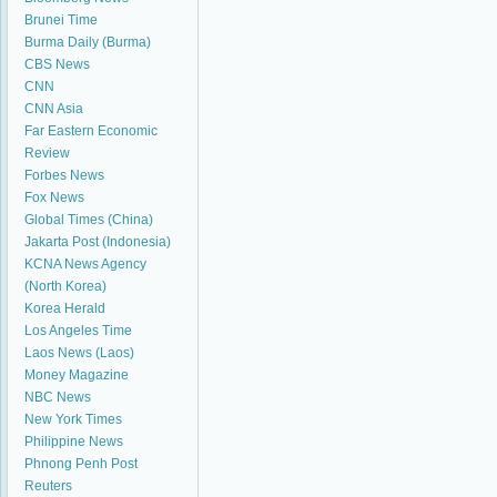
Brunei Time
Burma Daily (Burma)
CBS News
CNN
CNN Asia
Far Eastern Economic
Review
Forbes News
Fox News
Global Times (China)
Jakarta Post (Indonesia)
KCNA News Agency
(North Korea)
Korea Herald
Los Angeles Time
Laos News (Laos)
Money Magazine
NBC News
New York Times
Philippine News
Phnong Penh Post
Reuters