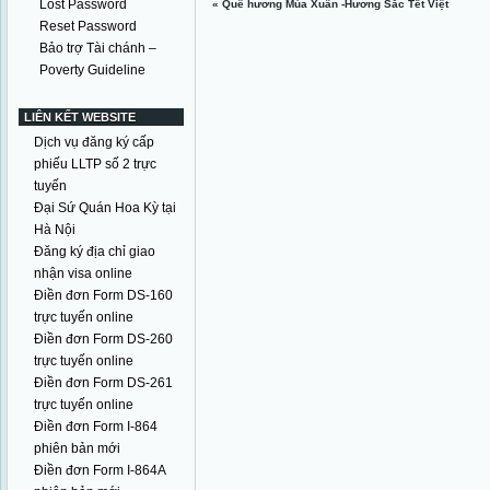
Lost Password
«
Quê hương Mùa Xuân -Hương Sắc Tết Việt
Reset Password
Bảo trợ Tài chánh –
Poverty Guideline
LIÊN KẾT WEBSITE
Dịch vụ đăng ký cấp
phiếu LLTP số 2 trực
tuyến
Đại Sứ Quán Hoa Kỳ tại
Hà Nội
Đăng ký địa chỉ giao
nhận visa online
Điền đơn Form DS-160
trực tuyến online
Điền đơn Form DS-260
trực tuyến online
Điền đơn Form DS-261
trực tuyến online
Điền đơn Form I-864
phiên bản mới
Điền đơn Form I-864A