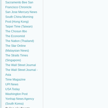
Sacramento Bee
San
Francisco Chronicle
San Jose Mercury News
South China Morning
Post (Hong Kong)
Taipei Time (Taiwan)
The Chosun Ilbo
The Economist
The Nation (Thailand)
The Star Online
(Malaysian News)
The Straits Times
(Singapore)
The Wall Street Journal
The Wall Street Journal -
Asia
Time Magazine
UPI News
USA Today
Washington Post
Yonhap News Agency
(South Korea)