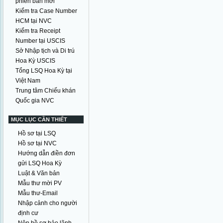
phiên bản mới
Kiểm tra Case Number
HCM tại NVC
Kiểm tra Receipt
Number tại USCIS
Sở Nhập tịch và Di trú
Hoa Kỳ USCIS
Tổng LSQ Hoa Kỳ tại
Việt Nam
Trung tâm Chiếu khán
Quốc gia NVC
MỤC LỤC CẦN THIẾT
Hồ sơ tại LSQ
Hồ sơ tại NVC
Hướng dẫn điền đơn
gửi LSQ Hoa Kỳ
Luật & Văn bản
Mẫu thư mời PV
Mẫu thư-Email
Nhập cảnh cho người
định cư