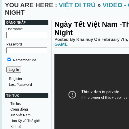
YOU ARE HERE :
VIỆT DI TRÚ
»
VIDEO -
NIGHT
Ngày Tết Việt Nam -T
ĐĂNG NHẬP
Username
Night
Posted By Khaihuy On February 7th,
GAME
Password
Remember Me
Register
Lost Password
TIN TỨC
Tin tức
Cộng đồng
Tin Việt Nam
Hoa Kỳ và Thế giới
Kinh tế