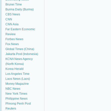
Brunei Time
Burma Daily (Burma)
CBS News
CNN
CNN Asia
Far Eastern Economic
Review
Forbes News
Fox News
Global Times (China)
Jakarta Post (Indonesia)
KCNA News Agency
(North Korea)
Korea Herald
Los Angeles Time
Laos News (Laos)
Money Magazine
NBC News
New York Times
Philippine News
Phnong Penh Post
Reuters