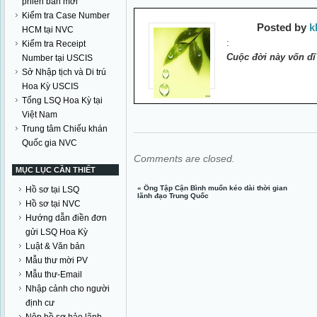
phiên bản mới
Kiểm tra Case Number
Posted by
k
HCM tại NVC
:
Kiểm tra Receipt
Cuộc đời này vốn dĩ
Number tại USCIS
Sở Nhập tịch và Di trú
Hoa Kỳ USCIS
Tổng LSQ Hoa Kỳ tại
Việt Nam
Trung tâm Chiếu khán
Quốc gia NVC
Comments are closed.
MỤC LỤC CẦN THIẾT
«
Ông Tập Cận Bình muốn kéo dài thời gian
Hồ sơ tại LSQ
lãnh đạo Trung Quốc
Hồ sơ tại NVC
Hướng dẫn điền đơn
gửi LSQ Hoa Kỳ
Luật & Văn bản
Mẫu thư mời PV
Mẫu thư-Email
Nhập cảnh cho người
định cư