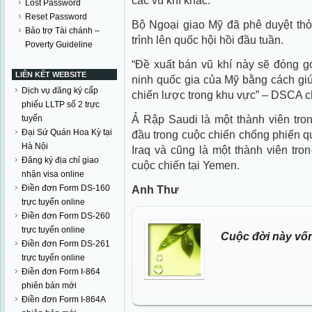
các vũ khí khác.
Lost Password
Reset Password
Bộ Ngoại giao Mỹ đã phê duyệt thỏa
Bảo trợ Tài chánh –
trình lên quốc hội hồi đầu tuần.
Poverty Guideline
“Đề xuất bán vũ khí này sẽ đóng g
LIÊN KẾT WEBSITE
ninh quốc gia của Mỹ bằng cách giúp
Dịch vụ đăng ký cấp
chiến lược trong khu vực” – DSCA ch
phiếu LLTP số 2 trực
Ả Rập Saudi là một thành viên tro
tuyến
Đại Sứ Quán Hoa Kỳ tại
đầu trong cuộc chiến chống phiến q
Hà Nội
Iraq và cũng là một thành viên tron
Đăng ký địa chỉ giao
cuộc chiến tại Yemen.
nhận visa online
Điền đơn Form DS-160
Anh Thư
trực tuyến online
Điền đơn Form DS-260
trực tuyến online
Cuộc đời này vốn
Điền đơn Form DS-261
trực tuyến online
Điền đơn Form I-864
phiên bản mới
Điền đơn Form I-864A