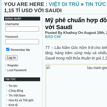
YOU ARE HERE :
VIỆT DI TRÚ
»
TIN TỨC
1,15 TỈ USD VỚI SAUDI
Mỹ phê chuẩn hợp đồn
ĐĂNG NHẬP
Username
với Saudi
Posted By Khaihuy On August 10th, 
BÁO CHÍ
Password
TT – Lầu Năm Góc hôm 9-8 cho biết
Remember Me
tăng, hàng trăm súng máy và nhiều
Saudi trong một thỏa thuận trị giá 1,
Register
Lost Password
TIN TỨC
Tin tức
Cộng đồng
Tin Việt Nam
Hoa Kỳ và Thế giới
Kinh tế