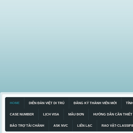
HOME
DIỄN ĐÀN VIỆT DI TRÚ
ĐĂNG KÝ THÀNH VIÊN MỚI
TÍN
CASE NUMBER
LỊCH VISA
MẪU ĐƠN
HƯỚNG DẪN CẦN THIẾT
BẢO TRỢ TÀI CHÁNH
ASK NVC
LIÊN LẠC
RAO VẶT-CLASSIFI