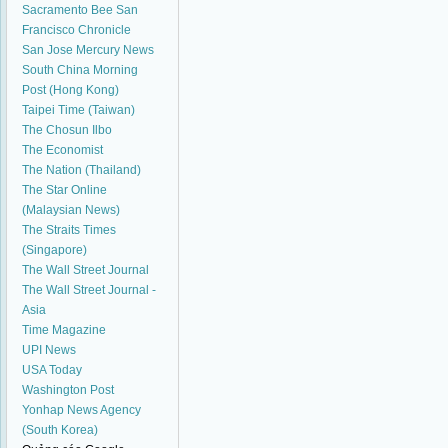
Sacramento Bee
San
Francisco Chronicle
San Jose Mercury News
South China Morning
Post (Hong Kong)
Taipei Time (Taiwan)
The Chosun Ilbo
The Economist
The Nation (Thailand)
The Star Online
(Malaysian News)
The Straits Times
(Singapore)
The Wall Street Journal
The Wall Street Journal -
Asia
Time Magazine
UPI News
USA Today
Washington Post
Yonhap News Agency
(South Korea)