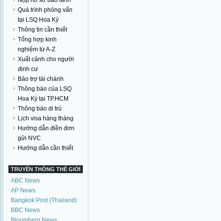
Nộp hồ sơ bảo lãnh
Quá trình phỏng vấn
tại LSQ Hoa Kỳ
Thông tin cần thiết
Tổng hợp kinh
nghiệm từ A-Z
Xuất cảnh cho người
định cư
Bảo trợ tài chánh
Thông báo của LSQ
Hoa Kỳ tại TP.HCM
Thông báo di trú
Lịch visa hàng tháng
Hướng dẫn điền đơn
gửi NVC
Hướng dẫn cần thiết
TRUYỀN THÔNG THẾ GIỚI
ABC News
AP News
Bangkok Post (Thailand)
BBC News
Bloomberg News