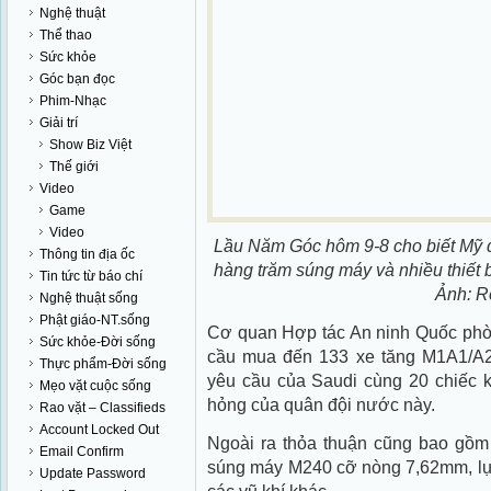
Nghệ thuật
Thể thao
Sức khỏe
Góc bạn đọc
Phim-Nhạc
Giải trí
Show Biz Việt
Thế giới
Video
Game
Video
Lầu Năm Góc hôm 9-8 cho biết Mỹ đ
Thông tin địa ốc
hàng trăm súng máy và nhiều thiết 
Tin tức từ báo chí
Ảnh: R
Nghệ thuật sống
Phật giáo-NT.sống
Cơ quan Hợp tác An ninh Quốc phò
Sức khỏe-Đời sống
cầu mua đến 133 xe tăng M1A1/A2
Thực phẩm-Đời sống
yêu cầu của Saudi cùng 20 chiếc k
Mẹo vặt cuộc sống
hỏng của quân đội nước này.
Rao vặt – Classifieds
Account Locked Out
Ngoài ra thỏa thuận cũng bao gồm
Email Confirm
súng máy M240 cỡ nòng 7,62mm, lựu 
Update Password