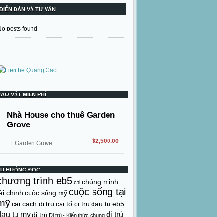
DIỄN ĐÀN VÀ TƯ VẤN
No posts found
RAO VẶT MIỄN PHÍ
Nhà House cho thuê Garden
Grove
$2,500.00
Garden Grove
XU HƯỚNG ĐỌC
chương trình eb5
chứng minh
chị
cuộc sống tại
ài chính
cuộc sống mỹ
mỹ
cải cách di trú
cải tổ di trú
dau tu eb5
dau tu my
di trú
di trú
Di trú - Kiến thức chung