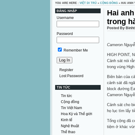
YOU ARE HERE :
VIỆT DI TRÚ
»
CỘNG ĐỒNG
» HAI ANH 
Hai anh
ĐĂNG NHẬP
Username
trong h
Posted By Binh
Password
Cameron Nguyễ
Remember Me
HIGH POINT, Nor
Cảnh sát nói rằ
trong vùng High
Register
Lost Password
Biên bản của cả
cảnh sát đã ngă
TIN TỨC
block đường Eas
Cameron Nguyễn
Tin tức
Cộng đồng
Cảnh sát cho bi
Tin Việt Nam
họ lục tìm lấy 
Hoa Kỳ và Thế giới
Kinh tế
Tổng cộng đã có
Nghệ thuật
tiệm ở khác vùn
Thể thao