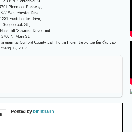
, 2108 N. Centennial St.;
 4701 Piedmont Parkway;
1677 Westchester Drive;
 1231 Eastchester Drive;
5 Sedgebrook St.;
 Nails, 5872 Samet Drive; and
, 3700 N. Main St.
bị giam tại Guilford County Jail. Họ trình diện trước tòa lần đầu vào
 tháng 12, 2017.
Posted by
binhthanh
: