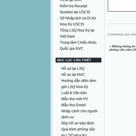
HCM tại NVC
Kiểm tra Receipt
Number tại USCIS
Sở Nhập tịch và Di trú
Hoa Kỳ USCIS
Tổng LSQ Hoa Kỳ tại
Comments are clo
Việt Nam
Trung tâm Chiếu khán
«
Những thông tin
Quốc gia NVC
phỏng vấn năm 2
MỤC LỤC CẦN THIẾT
Hồ sơ tại LSQ
Hồ sơ tại NVC
Hướng dẫn điền đơn
gửi LSQ Hoa Kỳ
Luật & Văn bản
Mẫu thư mời PV
Mẫu thư-Email
Nhập cảnh cho người
định cư
Nộp hồ sơ bảo lãnh
Quá trình phỏng vấn
tại LSQ Hoa Kỳ