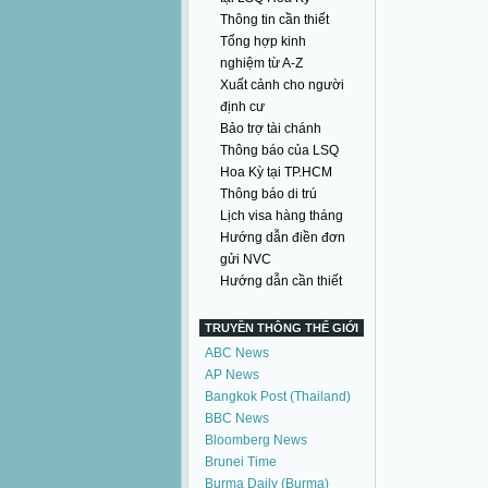
Thông tin cần thiết
Tổng hợp kinh
nghiệm từ A-Z
Xuất cảnh cho người
định cư
Bảo trợ tài chánh
Thông báo của LSQ
Hoa Kỳ tại TP.HCM
Thông báo di trú
Lịch visa hàng tháng
Hướng dẫn điền đơn
gửi NVC
Hướng dẫn cần thiết
TRUYỀN THÔNG THẾ GIỚI
ABC News
AP News
Bangkok Post (Thailand)
BBC News
Bloomberg News
Brunei Time
Burma Daily (Burma)