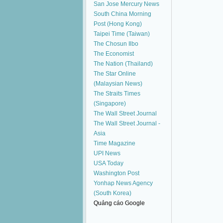
San Jose Mercury News
South China Morning
Post (Hong Kong)
Taipei Time (Taiwan)
The Chosun Ilbo
The Economist
The Nation (Thailand)
The Star Online
(Malaysian News)
The Straits Times
(Singapore)
The Wall Street Journal
The Wall Street Journal -
Asia
Time Magazine
UPI News
USA Today
Washington Post
Yonhap News Agency
(South Korea)
Quảng cáo Google