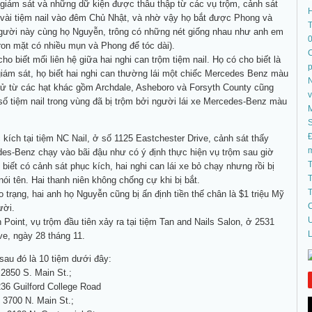
giám sát và những dữ kiện được thâu thập từ các vụ trộm, cảnh sát
 vài tiệm nail vào đêm Chủ Nhật, và nhờ vậy họ bắt được Phong và
T
gười này cùng họ Nguyễn, trông có những nét giống nhau như anh em
on mặt có nhiều mụn và Phong để tóc dài).
C
o biết mối liên hệ giữa hai nghi can trộm tiệm nail. Họ có cho biết là
iám sát, họ biết hai nghi can thường lái một chiếc Mercedes Benz màu
N
tử từ các hạt khác gồm Archdale, Asheboro và Forsyth County cũng
 số tiệm nail trong vùng đã bị trộm bởi người lái xe Mercedes-Benz màu
S
Đ
kích tại tiệm NC Nail, ở số 1125 Eastchester Drive, cảnh sát thấy
es-Benz chạy vào bãi đậu như có ý định thực hiện vụ trộm sau giờ
T
biết có cảnh sát phục kích, hai nghi can lái xe bỏ chạy nhưng rồi bị
T
ói tên. Hai thanh niên không chống cự khi bị bắt.
T
o trạng, hai anh họ Nguyễn cũng bị ấn định tiền thế chân là $1 triệu Mỹ
C
ười.
U
 Point, vụ trộm đầu tiên xảy ra tại tiệm Tan and Nails Salon, ở 2531
L
ve, ngày 28 tháng 11.
 sau đó là 10 tiệm dưới đây:
 2850 S. Main St.;
236 Guilford College Road
, 3700 N. Main St.;