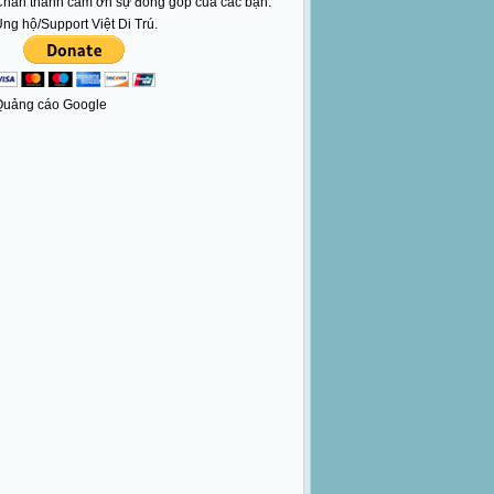
hân thành cám ơn sự đóng góp của các bạn.
ng hộ/Support Việt Di Trú.
Quảng cáo Google