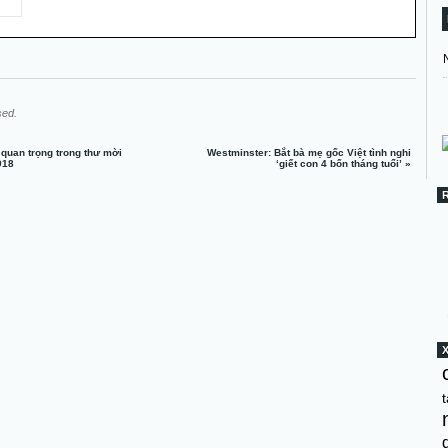
sed.
 quan trọng trong thư mời
Westminster: Bắt bà mẹ gốc Việt tình nghi
018
‘giết con 4 bốn tháng tuổi’
»
t