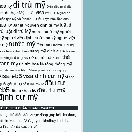
di trú mỹ
hoa kỳ
Diện đầu tư di dân
EB5 visa
du học Mỹ
EB5
em
F-4: Người có
uốc tịch Mỹ và ít nhất 21 tuổi được bảo lãnh anh
hoa kỳ
luật di
Janet Nguyen
kinh tế mỹ
rú
luật di trú Mỹ
mua nhà ở mỹ
người
mỹ
người việt định cư ở hoa kỳ
người việt
nước mỹ
ở mỹ
Obama
Obama: 'Chúng
sang mỹ định cư
a sẽ tìm ra thủ phạm'
Sinh viên
thẻ
sở di trú
thẻ xanh
N đông thứ 8 tại Mỹ
xanh mỹ
tin tức hoa kỳ
tổng thống mỹ
isa di dân vào Mỹ – Những câu hỏi thường gặp
visa eb5
visa định cư mỹ
Vì sao
đầu tư
gười giàu ở TQ bỏ nước ra đi?
eb5
đầu tư mỹ
đầu tư hoa kỳ
định cư mỹ
VIỆT DI TRÚ CHÂN THÀNH CẢM ƠN
rang chủ diễn đàn được đóng góp bởi: khahan,
dmin, vietditru, VuNguyen, khaihuy, binhthanh,
à tác giả của các bài vở.