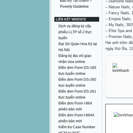
Bảo trợ Tài chánh –
– Diamond Nails
Poverty Guideline
– Nature Nails,
– Fancy Nails, 
– Empire Nails,
LIÊN KẾT WEBSITE
– My Nails, 392
Dịch vụ đăng ký cấp
– Elite Spa and
phiếu LLTP số 2 trực
– Premier Nails
tuyến
Hai anh trộm đã 
Đại Sứ Quán Hoa Kỳ tại
ngày thứ Ba, 12
Hà Nội
Đăng ký địa chỉ giao
nhận visa online
Điền đơn Form DS-160
trực tuyến online
Điền đơn Form DS-260
trực tuyến online
Điền đơn Form DS-261
trực tuyến online
Điền đơn Form I-864
phiên bản mới
Điền đơn Form I-864A
phiên bản mới
Kiểm tra Case Number