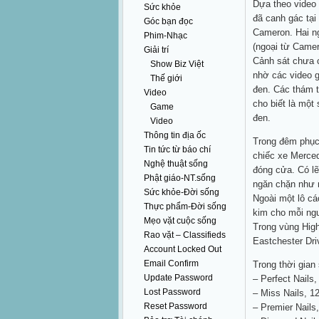
Dựa theo video 
Sức khỏe
đã canh gác tại
Góc bạn đọc
Cameron. Hai n
Phim-Nhạc
(ngoại từ Camer
Giải trí
Cảnh sát chưa ch
Show Biz Việt
nhờ các video g
Thế giới
đen. Các thám 
Video
cho biết là một
Game
đen.
Video
Thông tin địa ốc
Trong đêm phục 
Tin tức từ báo chí
chiếc xe Merced
Nghệ thuật sống
đóng cửa. Có lẽ 
Phật giáo-NT.sống
ngăn chặn như n
Sức khỏe-Đời sống
Ngoài một lô cá
Thực phẩm-Đời sống
kim cho mỗi ng
Mẹo vặt cuộc sống
Trong vùng High
Rao vặt – Classifieds
Eastchester Dri
Account Locked Out
Email Confirm
Trong thời gian
Update Password
– Perfect Nails,
Lost Password
– Miss Nails, 1
Reset Password
– Premier Nails