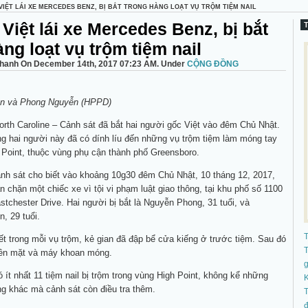
VIỆT LÁI XE MERCEDES BENZ, BỊ BẮT TRONG HÀNG LOẠT VỤ TRỘM TIỆM NAIL
 Việt lái xe Mercedes Benz, bị bắt
àng loạt vụ trộm tiệm nail
thanh On December 14th, 2017 07:23 AM. Under
CỘNG ĐỒNG
n và Phong Nguyễn (HPPD)
th Caroline – Cảnh sát đã bắt hai người gốc Việt vào đêm Chủ Nhật.
ng hai người này đã có dính líu đến những vụ trộm tiệm làm móng tay
 Point, thuộc vùng phụ cận thành phố Greensboro.
nh sát cho biết vào khoảng 10g30 đêm Chủ Nhật, 10 tháng 12, 2017,
n chặn một chiếc xe vì tội vi phạm luật giao thông, tại khu phố số 1100
tchester Drive. Hai người bị bắt là Nguyễn Phong, 31 tuổi, và
, 29 tuổi.
ết trong mỗi vụ trộm, kẻ gian đã đập bể cửa kiếng ở trước tiệm. Sau đó
T
tiền mặt và máy khoan móng.
 ít nhất 11 tiệm nail bị trộm trong vùng High Point, không kể những
K
g khác mà cảnh sát còn điều tra thêm.
T
đ