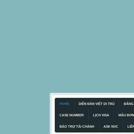
HOME
DIỄN ĐÀN VIỆT DI TRÚ
ĐĂNG 
CASE NUMBER
LỊCH VISA
MẪU ĐƠ
BẢO TRỢ TÀI CHÁNH
ASK NVC
LIÊ