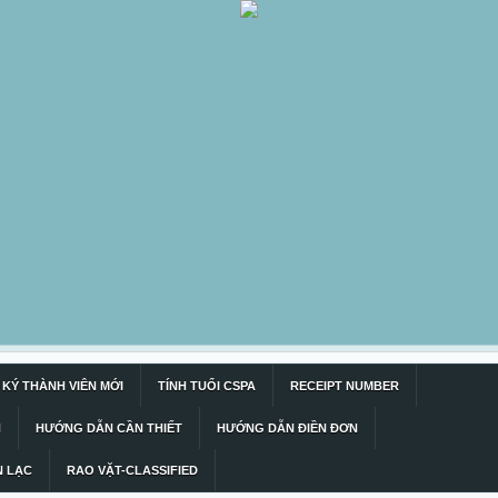
KÝ THÀNH VIÊN MỚI
TÍNH TUỔI CSPA
RECEIPT NUMBER
N
HƯỚNG DẪN CẦN THIẾT
HƯỚNG DẪN ĐIỀN ĐƠN
N LẠC
RAO VẶT-CLASSIFIED