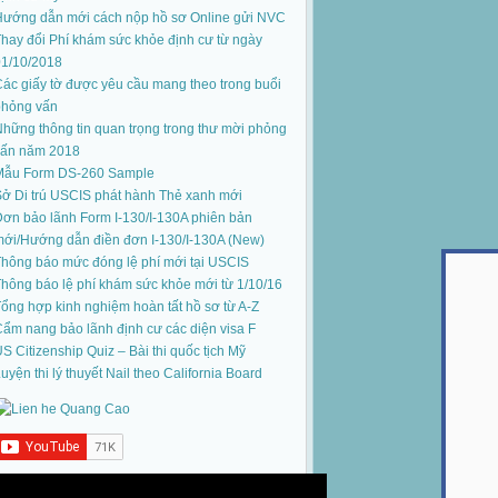
Hướng dẫn mới cách nộp hồ sơ Online gửi NVC
hay đổi Phí khám sức khỏe định cư từ ngày
01/10/2018
ác giấy tờ được yêu cầu mang theo trong buổi
phỏng vấn
hững thông tin quan trọng trong thư mời phỏng
vấn năm 2018
Mẫu Form DS-260 Sample
ở Di trú USCIS phát hành Thẻ xanh mới
ơn bảo lãnh Form I-130/I-130A phiên bản
mới
/
Hướng dẫn điền đơn I-130/I-130A (New)
hông báo mức đóng lệ phí mới tại USCIS
hông báo lệ phí khám sức khỏe mới từ 1/10/16
ổng hợp kinh nghiệm hoàn tất hồ sơ từ A-Z
ẩm nang bảo lãnh định cư các diện visa F
S Citizenship Quiz – Bài thi quốc tịch Mỹ
uyện thi lý thuyết Nail theo California Board