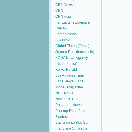
CBS News
CNN
CNN Asia
Far Eastern Economic
Review
Forbes News
Fox News
Global Times (China)
Jakarta Post (Indonesia)
KCNA News Agency
(North Korea)
Korea Herald
Los Angeles Time
Laos News (Laos)
Money Magazine
NBC News
New York Times
Philippine News
Phnong Penh Post
Reuters
Sacramento Bee
San
Francisco Chronicle