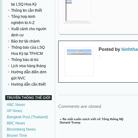
tại LSQ Hoa Kỳ
Thông tin cần thiết
Tổng hợp kinh
nghiệm từ A-Z
Xuất cảnh cho người
định cư
Bảo trợ tài chánh
Thông báo của LSQ
Posted by
binhth
Hoa Kỳ tại TP.HCM
:
Thông báo di trú
Lịch visa hàng tháng
Hướng dẫn điền đơn
gửi NVC
Hướng dẫn cần thiết
TRUYỀN THÔNG THẾ GIỚI
ABC News
Comments are closed.
AP News
Bangkok Post (Thailand)
«
Ra mắt cuốn sách viết về Tổng thống Mỹ
Donald Trump
BBC News
Bloomberg News
Brunei Time