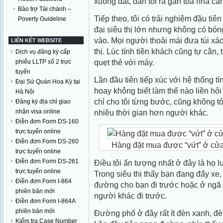
xuống đất, dẫn tôi ra gần toà nhà cầ
Bảo trợ Tài chánh –
Tiếp theo, tôi có trải nghiệm đầu tiên
Poverty Guideline
đại siêu thị lớn nhưng không có bó
vào. Mọi người thoải mái đưa túi xá
LIÊN KẾT WEBSITE
thị. Lúc tính tiền khách cũng tự cân,
Dịch vụ đăng ký cấp
quẹt thẻ với máy.
phiếu LLTP số 2 trực
tuyến
Lần đầu tiên tiếp xúc với hệ thống tín
Đại Sứ Quán Hoa Kỳ tại
hoay không biết làm thế nào liền hỏ
Hà Nội
chỉ cho tôi từng bước, cũng không tỏ 
Đăng ký địa chỉ giao
nhận visa online
nhiều thời gian hơn người khác.
Điền đơn Form DS-160
trực tuyến online
Điền đơn Form DS-260
Hàng đặt mua được “vứt” ở cử
trực tuyến online
Điền đơn Form DS-261
Điều tôi ấn tượng nhất ở đây là họ
trực tuyến online
Trong siêu thị thấy bạn đang đẩy xe
Điền đơn Form I-864
đường cho bạn đi trước hoặc ở ngã 
phiên bản mới
người khác đi trước.
Điền đơn Form I-864A
phiên bản mới
Đường phố ở đây rất ít đèn xanh, đè
Kiểm tra Case Number