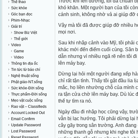
Trước khi lên đường, tôi đã chuẩn bị
Thể thao
khó khăn. Một người bạn của tôi còn 
Sức khỏe
cánh sinh, không nhờ vả ai giúp đỡ 
Góc bạn đọc
Phim-Nhạc
Vậy mà tôi đã được giúp đỡ nhiều h
Giải trí
mọi nơi.
Show Biz Việt
Thế giới
Sau khi nhập cảnh vào Mỹ, tôi phải 
Video
khác mới đến điểm cuối cùng. Sân ba
Game
dẫn nhưng vì nhiều ngã rẽ nên tôi 
Video
lên máy bay.
Thông tin địa ốc
Tin tức từ báo chí
Dừng lại hỏi một người đang xếp hà
Nghệ thuật sống
chỉ rất tận tình. Thấy tôi gật đầu lia
Phật giáo-NT.sống
mắc, họ liền nhường chỗ của mình c
Sức khỏe-Đời sống
ra tận cửa chờ lên máy bay. Dù lúc đ
Thực phẩm-Đời sống
thể tự tìm ra nó.
Mẹo vặt cuộc sống
Rao vặt – Classifieds
Ngày đầu đi nhập học cũng vậy, trư
Account Locked Out
vẫn bị lạc hướng. Tôi phải dừng lại
Email Confirm
cây gãy trong sân trường. Anh đang 
Update Password
Lost Password
những thanh gỗ nhưng khi nghe tôi 
Reset Password