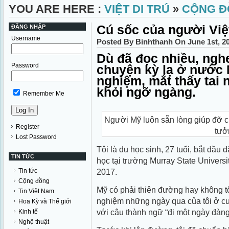
YOU ARE HERE :
VIỆT DI TRÚ
»
CỘNG Đ
Cú sốc của người Việt
ĐĂNG NHẬP
Username
Posted By Binhthanh On June 1st, 2
Dù đã đọc nhiều, ngh
Password
chuyện kỳ lạ ở nước 
nghiệm, mắt thấy tai 
khỏi ngỡ ngàng.
Remember Me
Người Mỹ luôn sẵn lòng giúp đỡ c
Register
tưở
Lost Password
Tôi là du học sinh, 27 tuổi, bắt đầu
TIN TỨC
học tại trường Murray State Univers
Tin tức
2017.
Cộng đồng
Mỹ có phải thiên đường hay không tôi
Tin Việt Nam
nghiệm những ngày qua của tôi ở cư
Hoa Kỳ và Thế giới
với câu thành ngữ “đi một ngày đàng
Kinh tế
Nghệ thuật