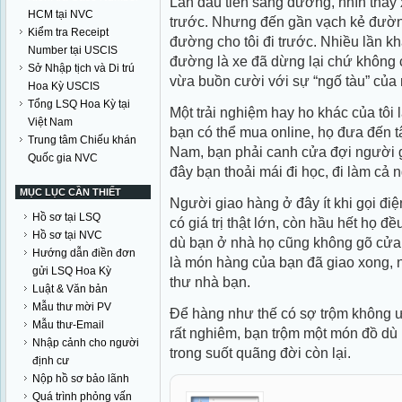
Lần đầu tiên sang đường, nhìn thấy x
HCM tại NVC
trước. Nhưng đến gần vạch kẻ đường
Kiểm tra Receipt
đường cho tôi đi trước. Nhiều lần kh
Number tại USCIS
đường là xe đã dừng lại chứ không 
Sở Nhập tịch và Di trú
vừa buồn cười với sự “ngố tàu” của 
Hoa Kỳ USCIS
Tổng LSQ Hoa Kỳ tại
Một trải nghiệm hay ho khác của tôi 
Việt Nam
bạn có thể mua online, họ đưa đến 
Trung tâm Chiếu khán
Nam, bạn phải canh cửa đợi người g
Quốc gia NVC
đây bạn thoải mái đi học, đi làm cả 
MỤC LỤC CẦN THIẾT
Người giao hàng ở đây ít khi gọi đ
Hồ sơ tại LSQ
có giá trị thật lớn, còn hầu hết họ đ
Hồ sơ tại NVC
dù bạn ở nhà họ cũng không gõ cửa.
Hướng dẫn điền đơn
là món hàng của bạn đã giao xong,
gửi LSQ Hoa Kỳ
thư nhà bạn.
Luật & Văn bản
Mẫu thư mời PV
Để hàng như thế có sợ trộm không ư?
Mẫu thư-Email
rất nghiêm, bạn trộm một món đồ dù 
Nhập cảnh cho người
trong suốt quãng đời còn lại.
định cư
Nộp hồ sơ bảo lãnh
Quá trình phỏng vấn