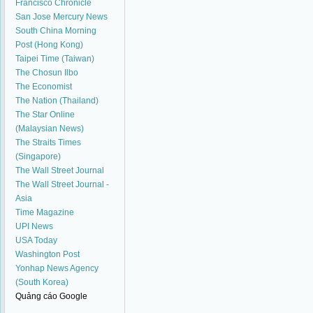
Francisco Chronicle
San Jose Mercury News
South China Morning
Post (Hong Kong)
Taipei Time (Taiwan)
The Chosun Ilbo
The Economist
The Nation (Thailand)
The Star Online
(Malaysian News)
The Straits Times
(Singapore)
The Wall Street Journal
The Wall Street Journal -
Asia
Time Magazine
UPI News
USA Today
Washington Post
Yonhap News Agency
(South Korea)
Quảng cáo Google