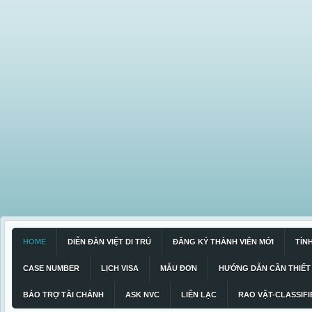
HOME
DIỄN ĐÀN VIỆT DI TRÚ
ĐĂNG KÝ THÀNH VIÊN MỚI
TÍN
CASE NUMBER
LỊCH VISA
MẪU ĐƠN
HƯỚNG DẪN CẦN THIẾT
BẢO TRỢ TÀI CHÁNH
ASK NVC
LIÊN LẠC
RAO VẶT-CLASSIFI