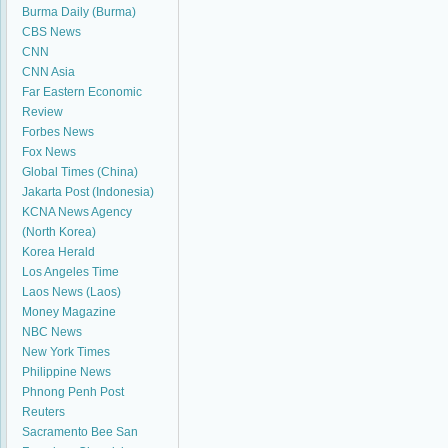
Burma Daily (Burma)
CBS News
CNN
CNN Asia
Far Eastern Economic
Review
Forbes News
Fox News
Global Times (China)
Jakarta Post (Indonesia)
KCNA News Agency
(North Korea)
Korea Herald
Los Angeles Time
Laos News (Laos)
Money Magazine
NBC News
New York Times
Philippine News
Phnong Penh Post
Reuters
Sacramento Bee
San