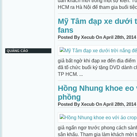
dàn khách mời trong một sự kiện. T
HCM ra Hà Nội để tham gia buổi tiệc 
Mỹ Tâm đạp xe dưới t
fans
Posted By Xecub On April 28th, 2014
QUẢNG CÁO
giả bất ngờ khi đạp xe đến địa điể
đã tổ chức buổi ký tặng DVD dành cho
TP HCM. ...
Hồng Nhung khoe eo v
phồng
Posted By Xecub On April 28th, 2014
giả ngẩn ngơ trước phong cách sành 
sân khấu. Tham gia làm khách mời t