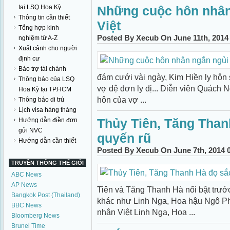
tại LSQ Hoa Kỳ
Những cuộc hôn nhân
Thông tin cần thiết
Việt
Tổng hợp kinh
Posted By Xecub On June 11th, 2014
nghiệm từ A-Z
Xuất cảnh cho người
định cư
Bảo trợ tài chánh
đám cưới vài ngày, Kim Hiền ly hôn
Thông báo của LSQ
vợ đệ đơn ly dị... Diễn viên Quách
Hoa Kỳ tại TP.HCM
hôn của vợ ...
Thông báo di trú
Lịch visa hàng tháng
Thủy Tiên, Tăng Than
Hướng dẫn điền đơn
gửi NVC
quyến rũ
Hướng dẫn cần thiết
Posted By Xecub On June 7th, 2014 
TRUYỀN THÔNG THẾ GIỚI
ABC News
AP News
Tiên và Tăng Thanh Hà nổi bật trước
Bangkok Post (Thailand)
khác như Linh Nga, Hoa hậu Ngô Phư
BBC News
nhân Việt Linh Nga, Hoa ...
Bloomberg News
Brunei Time