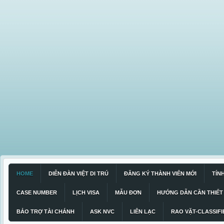
HOME
DIỄN ĐÀN VIỆT DI TRÚ
ĐĂNG KÝ THÀNH VIÊN MỚI
TÍN
CASE NUMBER
LỊCH VISA
MẪU ĐƠN
HƯỚNG DẪN CẦN THIẾT
BẢO TRỢ TÀI CHÁNH
ASK NVC
LIÊN LẠC
RAO VẶT-CLASSIFI