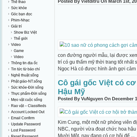
Posted By Vietditru On March 1st, 2
Thể thao
Sức khỏe
Góc bạn đọc
Phim-Nhạc
Giải trí
Show Biz Việt
Thế giới
Video
Game
con đường người mẫu, lại được xem 
Video
trí có gu thẩm mỹ thời trang tốt nhấ
Thông tin địa ốc
Ngọc Hà có được hình ảnh gợi cảm .
Tin tức từ báo chí
Nghệ thuật sống
Cô gái gốc Việt có cơ
Phật giáo-NT.sống
Sức khỏe-Đời sống
Hậu Mỹ
Thực phẩm-Đời sống
Posted By VuNguyen On December 14
Mẹo vặt cuộc sống
Rao vặt – Classifieds
Account Locked Out
Email Confirm
Kim Cung, một một nữ phóng viên đị
Update Password
NBC, người vừa đoạt chức hoa hậu
Lost Password
Mười Một, nay đang có cơ hội để ...
Reset Password