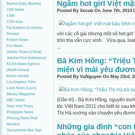
Ngắm hot girl Việt mặ
Burma Daily (Burma)
CBS News
Posted By Xecub On June 7th, 2014 
CNN
CNN Asia
Far Eastern Economic
với các cô gái nhưng một số hot gir
Review
tròn trịa vẫn cực xinh. Vừa qua, loạt
Forbes News
Fox News
...
Global Times (China)
Jakarta Post (Indonesia)
Bà Kim Hồng: “Triệu T
KCNA News Agency
miện vì mải yêu đươ
(North Korea)
Korea Herald
Posted By VuNguyen On May 23rd, 2
Los Angeles Time
Laos News (Laos)
Money Magazine
(Dân trí) - Bà Kim Hồng, nguyên tr
NBC News
tộc Việt Nam 2011 cho biết từ sau k
New York Times
Philippine News
Thị Hà vướng vào chuyện yêu đương 
Phnong Penh Post
Reuters
Những gia đình “con 
Sacramento Bee
San