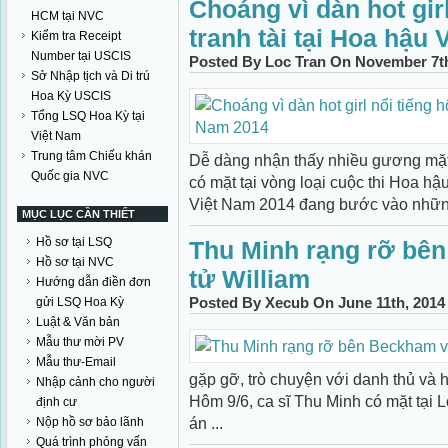
Choáng vì dàn hot girl
HCM tại NVC
tranh tài tại Hoa hậu
Kiểm tra Receipt
Number tại USCIS
Posted By Loc Tran On November 7th
Sở Nhập tịch và Di trú
Hoa Kỳ USCIS
Tổng LSQ Hoa Kỳ tại
Việt Nam
Trung tâm Chiếu khán
Dễ dàng nhận thấy nhiều gương mặt 
Quốc gia NVC
có mặt tại vòng loại cuộc thi Hoa h
Việt Nam 2014 đang bước vào những 
MỤC LỤC CẦN THIẾT
Hồ sơ tại LSQ
Thu Minh rạng rỡ bê
Hồ sơ tại NVC
tử William
Hướng dẫn điền đơn
Posted By Xecub On June 11th, 2014
gửi LSQ Hoa Kỳ
Luật & Văn bản
Mẫu thư mời PV
Mẫu thư-Email
gặp gỡ, trò chuyện với danh thủ và
Nhập cảnh cho người
Hôm 9/6, ca sĩ Thu Minh có mặt tại
định cư
án ...
Nộp hồ sơ bảo lãnh
Quá trình phỏng vấn