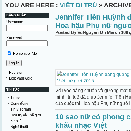
YOU ARE HERE :
VIỆT DI TRÚ
» ARCHIV
Jennifer Tiên Huỳnh 
ĐĂNG NHẬP
Username
Hoa hậu Phụ nữ người
Posted By VuNguyen On March 18th,
Password
Remember Me
Register
Lost Password
TIN TỨC
Với vóc dáng chuẩn và gương mặt t
minh, trí tuệ đã giúp Jennifer Tiên 
Tin tức
của cuộc thi Hoa hậu Phụ nữ người Vi
Cộng đồng
Tin Việt Nam
10 sao nữ có phong c
Hoa Kỳ và Thế giới
Kinh tế
khấu nhạc Việt
Nghệ thuật