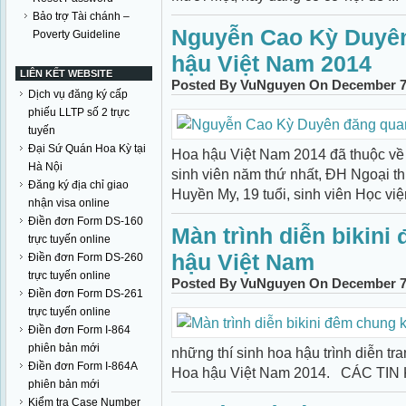
Bảo trợ Tài chánh –
Nguyễn Cao Kỳ Duyê
Poverty Guideline
hậu Việt Nam 2014
LIÊN KẾT WEBSITE
Posted By VuNguyen On December 7t
Dịch vụ đăng ký cấp
phiếu LLTP số 2 trực
tuyến
Đại Sứ Quán Hoa Kỳ tại
Hoa hậu Việt Nam 2014 đã thuộc về
Hà Nội
sinh viên năm thứ nhất, ĐH Ngoại t
Đăng ký địa chỉ giao
Huyền My, 19 tuổi, sinh viên Học viện
nhận visa online
Điền đơn Form DS-160
Màn trình diễn bikini
trực tuyến online
hậu Việt Nam
Điền đơn Form DS-260
trực tuyến online
Posted By VuNguyen On December 7t
Điền đơn Form DS-261
trực tuyến online
Điền đơn Form I-864
phiên bản mới
những thí sinh hoa hậu trình diễn tr
Điền đơn Form I-864A
Hoa hậu Việt Nam 2014. CÁC TIN
phiên bản mới
Kiểm tra Case Number