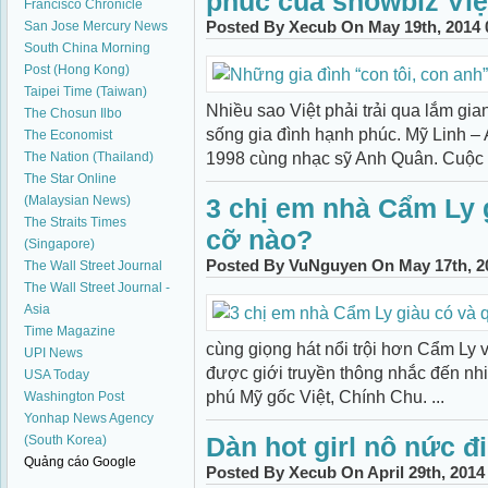
phúc của showbiz Việ
Francisco Chronicle
Posted By Xecub On May 19th, 2014 
San Jose Mercury News
South China Morning
Post (Hong Kong)
Taipei Time (Taiwan)
Nhiều sao Việt phải trải qua lắm gian
The Chosun Ilbo
sống gia đình hạnh phúc. Mỹ Linh –
The Economist
1998 cùng nhạc sỹ Anh Quân. Cuộc h
The Nation (Thailand)
The Star Online
(Malaysian News)
3 chị em nhà Cẩm Ly 
The Straits Times
cỡ nào?
(Singapore)
Posted By VuNguyen On May 17th, 2
The Wall Street Journal
The Wall Street Journal -
Asia
Time Magazine
cùng giọng hát nổi trội hơn Cẩm L
UPI News
được giới truyền thông nhắc đến nhiề
USA Today
phú Mỹ gốc Việt, Chính Chu. ...
Washington Post
Yonhap News Agency
Dàn hot girl nô nức đ
(South Korea)
Quảng cáo Google
Posted By Xecub On April 29th, 2014