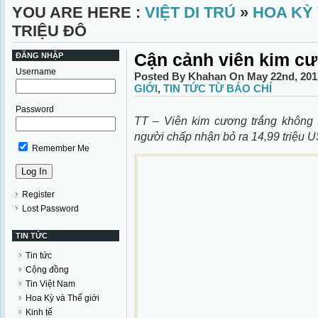
YOU ARE HERE :
VIỆT DI TRÚ
»
HOA KỲ 
TRIỆU ĐÔ
Cận cảnh viên kim cư
ĐĂNG NHẬP
Username
Posted By Khahan On May 22nd, 201
GIỚI
,
TIN TỨC TỪ BÁO CHÍ
Password
TT – Viên kim cương trắng không tì
người chấp nhận bỏ ra 14,99 triệu 
Remember Me
Register
Lost Password
TIN TỨC
Tin tức
Cộng đồng
Tin Việt Nam
Hoa Kỳ và Thế giới
Kinh tế