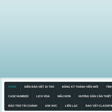
HOME
DIỄN ĐÀN VIỆT DI TRÚ
ĐĂNG KÝ THÀNH VIÊN MỚI
TÍN
CASE NUMBER
LỊCH VISA
MẪU ĐƠN
HƯỚNG DẪN CẦN THIẾT
BẢO TRỢ TÀI CHÁNH
ASK NVC
LIÊN LẠC
RAO VẶT-CLASSIFI