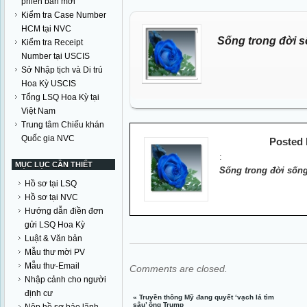
phiên bản mới
Kiểm tra Case Number
HCM tại NVC
Sống trong đời s
Kiểm tra Receipt
Number tại USCIS
Sở Nhập tịch và Di trú
Hoa Kỳ USCIS
Tổng LSQ Hoa Kỳ tại
Việt Nam
Trung tâm Chiếu khán
Quốc gia NVC
Posted
:
MỤC LỤC CẦN THIẾT
Sống trong đời sống
Hồ sơ tại LSQ
Hồ sơ tại NVC
Hướng dẫn điền đơn
gửi LSQ Hoa Kỳ
Luật & Văn bản
Mẫu thư mời PV
Mẫu thư-Email
Comments are closed.
Nhập cảnh cho người
định cư
«
Truyền thông Mỹ đang quyết ‘vạch lá tìm
sâu’ ông Trump