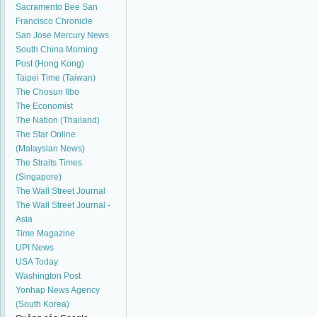
Sacramento Bee
San
Francisco Chronicle
San Jose Mercury News
South China Morning
Post (Hong Kong)
Taipei Time (Taiwan)
The Chosun Ilbo
The Economist
The Nation (Thailand)
The Star Online
(Malaysian News)
The Straits Times
(Singapore)
The Wall Street Journal
The Wall Street Journal -
Asia
Time Magazine
UPI News
USA Today
Washington Post
Yonhap News Agency
(South Korea)