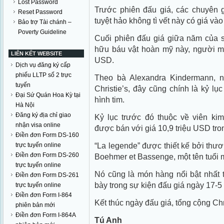
Lost Password
Trước phiên đấu giá, các chuyên g
Reset Password
tuyệt hảo không tì vết này có giá và
Bảo trợ Tài chánh –
Poverty Guideline
Cuối phiên đấu giá giữa năm của s
hữu báu vật hoàn mỹ này, người mu
LIÊN KẾT WEBSITE
USD.
Dịch vụ đăng ký cấp
phiếu LLTP số 2 trực
Theo bà Alexandra Kindermann, n
tuyến
Christie’s, đây cũng chính là kỷ l
Đại Sứ Quán Hoa Kỳ tại
hình tim.
Hà Nội
Đăng ký địa chỉ giao
Kỷ lục trước đó thuộc về viên ki
nhận visa online
được bán với giá 10,9 triệu USD tro
Điền đơn Form DS-160
“La legende” được thiết kế bởi thươn
trực tuyến online
Điền đơn Form DS-260
Boehmer et Bassenge, một tên tuổi 
trực tuyến online
Nó cũng là món hàng nổi bật nhất 
Điền đơn Form DS-261
bày trong sự kiện đấu giá ngày 17-5 
trực tuyến online
Điền đơn Form I-864
Kết thúc ngày đấu giá, tổng cộng Chr
phiên bản mới
Điền đơn Form I-864A
Tú Anh