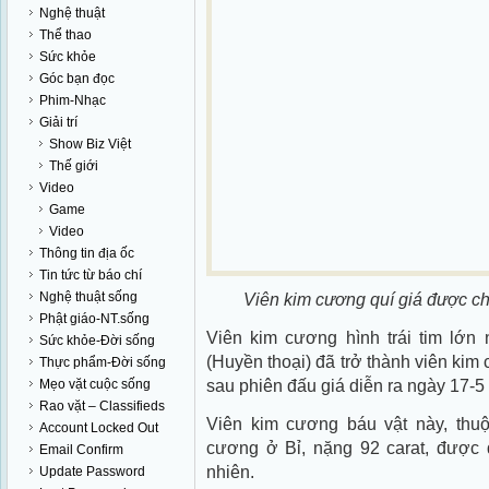
Nghệ thuật
Thể thao
Sức khỏe
Góc bạn đọc
Phim-Nhạc
Giải trí
Show Biz Việt
Thế giới
Video
Game
Video
Thông tin địa ốc
Tin tức từ báo chí
Nghệ thuật sống
Viên kim cương quí giá được ch
Phật giáo-NT.sống
Viên kim cương hình trái tim lớn 
Sức khỏe-Đời sống
(Huyền thoại) đã trở thành viên kim 
Thực phẩm-Đời sống
sau phiên đấu giá diễn ra ngày 17-5
Mẹo vặt cuộc sống
Rao vặt – Classifieds
Viên kim cương báu vật này, thu
Account Locked Out
cương ở Bỉ, nặng 92 carat, được đ
Email Confirm
nhiên.
Update Password