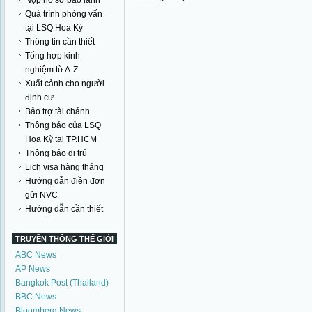
Nộp hồ sơ bảo lãnh
Quá trình phỏng vấn
tại LSQ Hoa Kỳ
Thông tin cần thiết
Tổng hợp kinh
nghiệm từ A-Z
Xuất cảnh cho người
định cư
Bảo trợ tài chánh
Thông báo của LSQ
Hoa Kỳ tại TP.HCM
Thông báo di trú
Lịch visa hàng tháng
Hướng dẫn điền đơn
gửi NVC
Hướng dẫn cần thiết
TRUYỀN THÔNG THẾ GIỚI
ABC News
AP News
Bangkok Post (Thailand)
BBC News
Bloomberg News