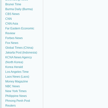
Brunei Time
Burma Daily (Burma)
CBS News
CNN
CNN Asia
Far Eastern Economic
Review
Forbes News
Fox News
Global Times (China)
Jakarta Post (Indonesia)
KCNA News Agency
(North Korea)
Korea Herald
Los Angeles Time
Laos News (Laos)
Money Magazine
NBC News
New York Times
Philippine News
Phnong Penh Post
Reuters