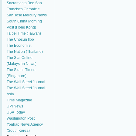
Sacramento Bee
San
Francisco Chronicle
San Jose Mercury News
South China Morning
Post (Hong Kong)
Taipei Time (Taiwan)
The Chosun Ilbo
The Economist
The Nation (Thailand)
The Star Online
(Malaysian News)
The Straits Times
(Singapore)
The Wall Street Journal
The Wall Street Journal -
Asia
Time Magazine
UPI News
USA Today
Washington Post
Yonhap News Agency
(South Korea)