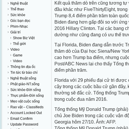
Kết quả thăm dò trên cũng tương tự
Nghệ thuật
đầu khác như FiveThirtyEight, trong
Thể thao
Sức khỏe
Trump 8,4 điểm phần trăm toàn quốc
Góc bạn đọc
Biden đang hơn gấp đôi so với ứng
Phim-Nhạc
2016 Hillary Clinton. Tại các bang 
Giải trí
dường như cũng đang có ưu thế trư
Show Biz Việt
Thế giới
Tại Florida, Biden đang dẫn trước T
Video
thăm dò của Đại học Siena/New York
Game
cao hơn Trump ba điểm, nhưng cuộ
Video
Post/ABC News lại cho thấy Tổng th
Thông tin địa ốc
điểm phần trăm.
Tin tức từ báo chí
Nghệ thuật sống
Florida với 29 phiếu đại cử tri được 
Phật giáo-NT.sống
cậy trong các cuộc bầu cử gần đây, 
Sức khỏe-Đời sống
thường sẽ đắc cử. Tổng thống Trump
Thực phẩm-Đời sống
trong cuộc đua năm 2016.
Mẹo vặt cuộc sống
Rao vặt – Classifieds
Tổng thống Mỹ Donald Trump (phải)
Account Locked Out
chủ Joe Biden trong các cuộc vận đ
Email Confirm
Georgia hôm 27/10. Ảnh: AFP.
Update Password
Tổng thống Mỹ Donald Trump (phải)