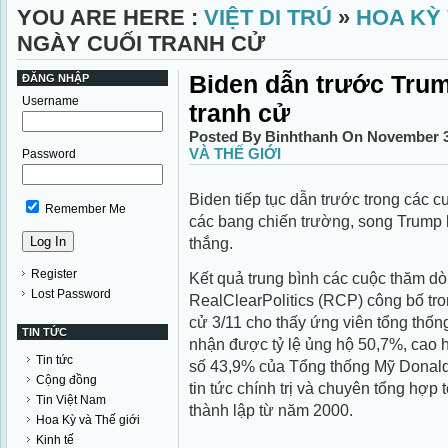
YOU ARE HERE :
VIỆT DI TRÚ
»
HOA KỲ 
NGÀY CUỐI TRANH CỬ
Biden dẫn trước Trum
ĐĂNG NHẬP
Username
tranh cử
Posted By Binhthanh On November 3
VÀ THẾ GIỚI
Password
Biden tiếp tục dẫn trước trong các 
Remember Me
các bang chiến trường, song Trump 
thắng.
Register
Kết quả trung bình các cuộc thăm d
Lost Password
RealClearPolitics (RCP) công bố tr
cử 3/11 cho thấy ứng viên tổng thố
TIN TỨC
nhận được tỷ lệ ủng hộ 50,7%, cao 
Tin tức
số 43,9% của Tổng thống Mỹ Donald 
Cộng đồng
tin tức chính trị và chuyên tổng hợ
Tin Việt Nam
thành lập từ năm 2000.
Hoa Kỳ và Thế giới
Kinh tế