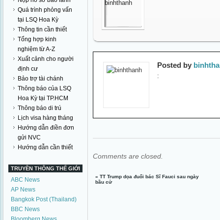
Nộp hồ sơ bảo lãnh
Quá trình phỏng vấn
tại LSQ Hoa Kỳ
Thông tin cần thiết
Tổng hợp kinh
nghiệm từ A-Z
Xuất cảnh cho người
Posted by
binhth
định cư
:
Bảo trợ tài chánh
Thông báo của LSQ
Hoa Kỳ tại TP.HCM
Thông báo di trú
Lịch visa hàng tháng
Hướng dẫn điền đơn
gửi NVC
Hướng dẫn cần thiết
Comments are closed.
TRUYỀN THÔNG THẾ GIỚI
«
TT Trump dọa đuổi bác Sĩ Fauci sau ngày
ABC News
bầu cử
AP News
Bangkok Post (Thailand)
BBC News
Bloomberg News