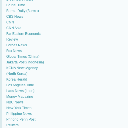
Brunei Time
Burma Daily (Burma)
CBS News
CNN
CNN Asia
Far Eastern Economic
Review
Forbes News
Fox News
Global Times (China)
Jakarta Post (Indonesia)
KCNA News Agency
(North Korea)
Korea Herald
Los Angeles Time
Laos News (Laos)
Money Magazine
NBC News
New York Times
Philippine News
Phnong Penh Post
Reuters