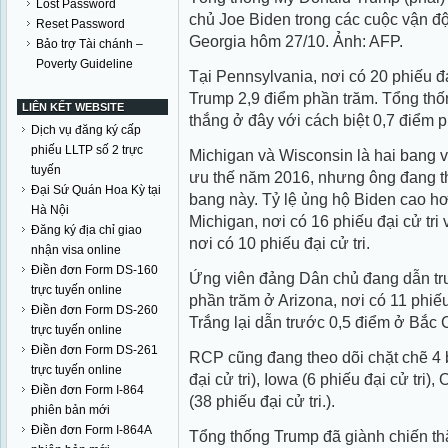
Lost Password
chủ Joe Biden trong các cuộc vận đ
Reset Password
Georgia hôm 27/10. Ảnh: AFP.
Bảo trợ Tài chánh –
Poverty Guideline
Tại Pennsylvania, nơi có 20 phiếu đạ
Trump 2,9 điểm phần trăm. Tổng th
LIÊN KẾT WEBSITE
thắng ở đây với cách biệt 0,7 điểm 
Dịch vụ đăng ký cấp
phiếu LLTP số 2 trực
Michigan và Wisconsin là hai bang
tuyến
ưu thế năm 2016, nhưng ông đang the
Đại Sứ Quán Hoa Kỳ tại
bang này. Tỷ lệ ủng hộ Biden cao h
Hà Nội
Michigan, nơi có 16 phiếu đại cử tri
Đăng ký địa chỉ giao
nơi có 10 phiếu đại cử tri.
nhận visa online
Điền đơn Form DS-160
Ứng viên đảng Dân chủ đang dẫn tr
trực tuyến online
phần trăm ở Arizona, nơi có 11 phiếu
Điền đơn Form DS-260
Trắng lại dẫn trước 0,5 điểm ở Bắc Ca
trực tuyến online
Điền đơn Form DS-261
RCP cũng đang theo dõi chặt chẽ 4
trực tuyến online
đại cử tri), Iowa (6 phiếu đại cử tri),
Điền đơn Form I-864
(38 phiếu đại cử tri.).
phiên bản mới
Điền đơn Form I-864A
Tổng thống Trump đã giành chiến th