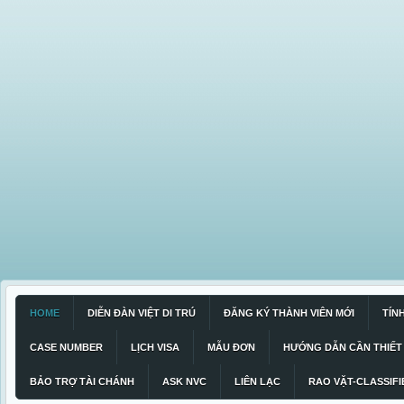
HOME
DIỄN ĐÀN VIỆT DI TRÚ
ĐĂNG KÝ THÀNH VIÊN MỚI
TÍN
CASE NUMBER
LỊCH VISA
MẪU ĐƠN
HƯỚNG DẪN CẦN THIẾT
BẢO TRỢ TÀI CHÁNH
ASK NVC
LIÊN LẠC
RAO VẶT-CLASSIFI