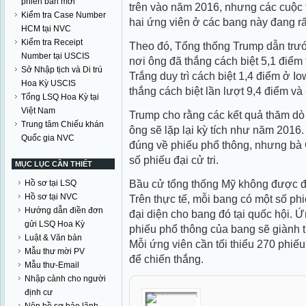
phiên bản mới
trên vào năm 2016, nhưng các cuộc 
Kiểm tra Case Number
hai ứng viên ở các bang này đang rất
HCM tại NVC
Kiểm tra Receipt
Theo đó, Tổng thống Trump dẫn trướ
Number tại USCIS
nơi ông đã thắng cách biệt 5,1 điể
Sở Nhập tịch và Di trú
Trắng duy trì cách biệt 1,4 điểm ở I
Hoa Kỳ USCIS
thắng cách biệt lần lượt 9,4 điểm và
Tổng LSQ Hoa Kỳ tại
Việt Nam
Trump cho rằng các kết quả thăm dò b
Trung tâm Chiếu khán
ông sẽ lặp lại kỳ tích như năm 2016
Quốc gia NVC
đúng về phiếu phổ thông, nhưng bà 
số phiếu đại cử tri.
MỤC LỤC CẦN THIẾT
Bầu cử tổng thống Mỹ không được đ
Hồ sơ tại LSQ
Hồ sơ tại NVC
Trên thực tế, mỗi bang có một số phiế
Hướng dẫn điền đơn
đại diện cho bang đó tại quốc hội. 
gửi LSQ Hoa Kỳ
phiếu phổ thông của bang sẽ giành tr
Luật & Văn bản
Mỗi ứng viên cần tối thiểu 270 phiếu 
Mẫu thư mời PV
để chiến thắng.
Mẫu thư-Email
Nhập cảnh cho người
định cư