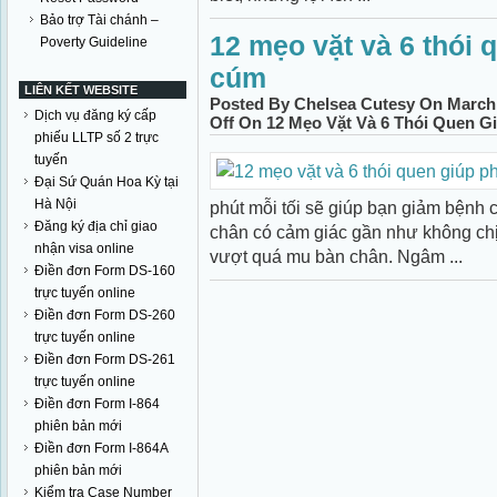
Bảo trợ Tài chánh –
12 mẹo vặt và 6 thói 
Poverty Guideline
cúm
LIÊN KẾT WEBSITE
Posted By Chelsea Cutesy On March 
Dịch vụ đăng ký cấp
Off
On 12 Mẹo Vặt Và 6 Thói Quen G
phiếu LLTP số 2 trực
tuyến
Đại Sứ Quán Hoa Kỳ tại
Hà Nội
phút mỗi tối sẽ giúp bạn giảm bện
Đăng ký địa chỉ giao
chân có cảm giác gần như không c
nhận visa online
vượt quá mu bàn chân. Ngâm ...
Điền đơn Form DS-160
trực tuyến online
Điền đơn Form DS-260
trực tuyến online
Điền đơn Form DS-261
trực tuyến online
Điền đơn Form I-864
phiên bản mới
Điền đơn Form I-864A
phiên bản mới
Kiểm tra Case Number