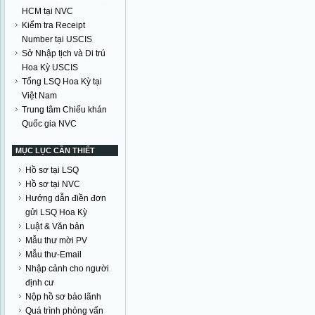
HCM tại NVC
Kiểm tra Receipt
Number tại USCIS
Sở Nhập tịch và Di trú
Hoa Kỳ USCIS
Tổng LSQ Hoa Kỳ tại
Việt Nam
Trung tâm Chiếu khán
Quốc gia NVC
MỤC LỤC CẦN THIẾT
Hồ sơ tại LSQ
Hồ sơ tại NVC
Hướng dẫn điền đơn
gửi LSQ Hoa Kỳ
Luật & Văn bản
Mẫu thư mời PV
Mẫu thư-Email
Nhập cảnh cho người
định cư
Nộp hồ sơ bảo lãnh
Quá trình phỏng vấn