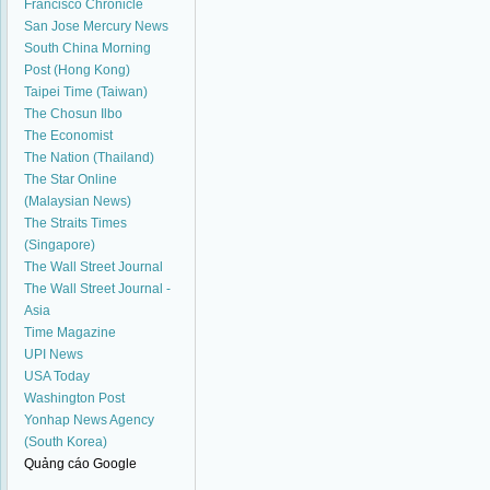
Francisco Chronicle
San Jose Mercury News
South China Morning
Post (Hong Kong)
Taipei Time (Taiwan)
The Chosun Ilbo
The Economist
The Nation (Thailand)
The Star Online
(Malaysian News)
The Straits Times
(Singapore)
The Wall Street Journal
The Wall Street Journal -
Asia
Time Magazine
UPI News
USA Today
Washington Post
Yonhap News Agency
(South Korea)
Quảng cáo Google