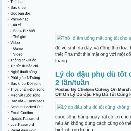
Thể thao
Sức khỏe
Góc bạn đọc
Phim-Nhạc
Giải trí
Show Biz Việt
Thế giới
Video
để vệ sinh dạ dày, và đồng thời loại 
Game
thể) Pha một thìa mật ong với một 
Video
loãng. ...
Thông tin địa ốc
Tin tức từ báo chí
Nghệ thuật sống
Lý do đậu phụ dù tốt
Phật giáo-NT.sống
2 lần/tuần
Sức khỏe-Đời sống
Posted By Chelsea Cutesy On March 
Thực phẩm-Đời sống
Off
On Lý Do Đậu Phụ Dù Tốt Cũng 
Mẹo vặt cuộc sống
Rao vặt – Classifieds
Account Locked Out
Email Confirm
cuộc sống hàng ngày, rất có lợi cho
Update Password
nếu ăn không đúng cách cũng có thể
Lost Password
biết, những lợi ích ...
Reset Password