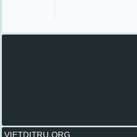
VIETDITRU.ORG