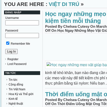
YOU ARE HERE :
VIỆT DI TRÚ
»
Học ngay những mẹo v
ĐĂNG NHẬP
Username
kiệm tiền mỗi tháng
Posted By Chelsea Cutesy On March 
Off
On Học Ngay Những Mẹo Vặt Giúp
Password
Remember Me
Register
Lost Password
kinh tế khó khăn, bạn nào đang cần c
TIN TỨC
các mẹo vặt này để tiết kiệm chi phí
Tin tức
thực phẩm bằng túi nylon: Nếu bạn ..
Cộng đồng
Tin Việt Nam
Thời điểm uống mật o
Hoa Kỳ và Thế giới
Kinh tế
Posted By Chelsea Cutesy On March 
Off
On Thời Điểm Uống Mật Ong Tốt
Nghệ thuật