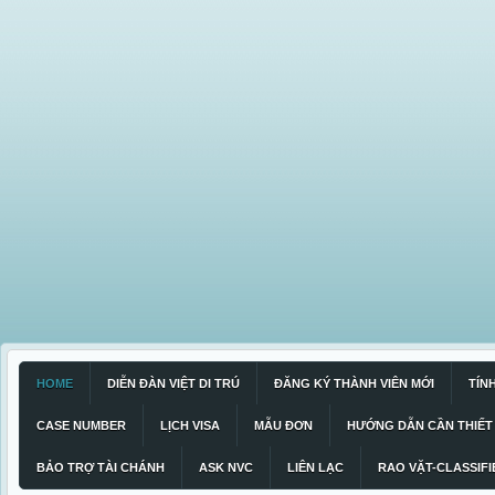
HOME
DIỄN ĐÀN VIỆT DI TRÚ
ĐĂNG KÝ THÀNH VIÊN MỚI
TÍN
CASE NUMBER
LỊCH VISA
MẪU ĐƠN
HƯỚNG DẪN CẦN THIẾT
BẢO TRỢ TÀI CHÁNH
ASK NVC
LIÊN LẠC
RAO VẶT-CLASSIFI