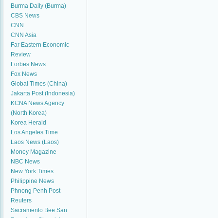
Burma Daily (Burma)
CBS News
CNN
CNN Asia
Far Eastern Economic
Review
Forbes News
Fox News
Global Times (China)
Jakarta Post (Indonesia)
KCNA News Agency
(North Korea)
Korea Herald
Los Angeles Time
Laos News (Laos)
Money Magazine
NBC News
New York Times
Philippine News
Phnong Penh Post
Reuters
Sacramento Bee
San