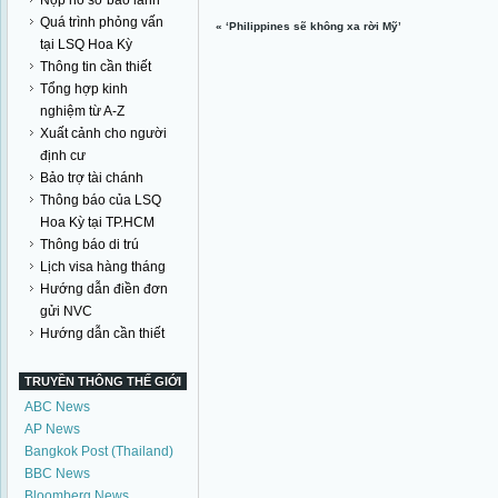
Nộp hồ sơ bảo lãnh
Quá trình phỏng vấn
«
‘Philippines sẽ không xa rời Mỹ’
tại LSQ Hoa Kỳ
Thông tin cần thiết
Tổng hợp kinh
nghiệm từ A-Z
Xuất cảnh cho người
định cư
Bảo trợ tài chánh
Thông báo của LSQ
Hoa Kỳ tại TP.HCM
Thông báo di trú
Lịch visa hàng tháng
Hướng dẫn điền đơn
gửi NVC
Hướng dẫn cần thiết
TRUYỀN THÔNG THẾ GIỚI
ABC News
AP News
Bangkok Post (Thailand)
BBC News
Bloomberg News