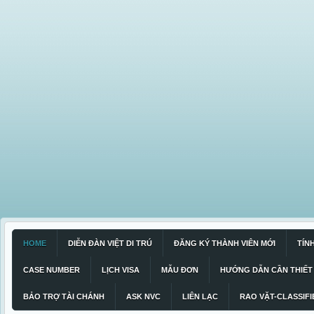
HOME
DIỄN ĐÀN VIỆT DI TRÚ
ĐĂNG KÝ THÀNH VIÊN MỚI
TÍN
CASE NUMBER
LỊCH VISA
MẪU ĐƠN
HƯỚNG DẪN CẦN THIẾT
BẢO TRỢ TÀI CHÁNH
ASK NVC
LIÊN LẠC
RAO VẶT-CLASSIFI