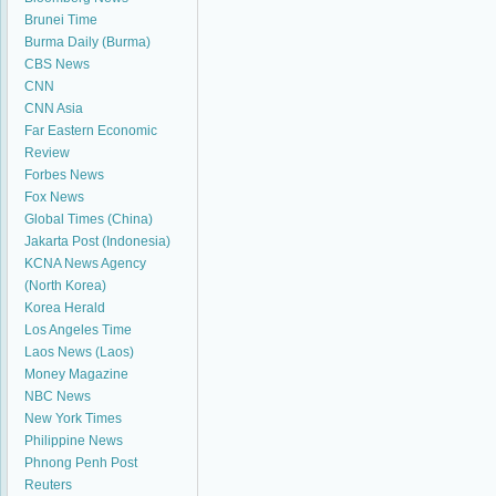
Brunei Time
Burma Daily (Burma)
CBS News
CNN
CNN Asia
Far Eastern Economic
Review
Forbes News
Fox News
Global Times (China)
Jakarta Post (Indonesia)
KCNA News Agency
(North Korea)
Korea Herald
Los Angeles Time
Laos News (Laos)
Money Magazine
NBC News
New York Times
Philippine News
Phnong Penh Post
Reuters