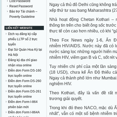
Lost Password
Ngay cả thủ đô Delhi cũng không trá
Reset Password
xếp thứ tư sau bang Maharashtra (2
Bảo trợ Tài chánh –
Poverty Guideline
Nhà hoạt động Chetan Kothari – 
thông tin trên cho biết ông sốc trướ
LIÊN KẾT WEBSITE
thực tế còn cao hơn nhiều, có khi “g
Dịch vụ đăng ký cấp
phiếu LLTP số 2 trực
Theo Fox News ngày 1-6, Ấn Độ
tuyến
nhiễm HIV/AIDS. Nước này đã có lu
Đại Sứ Quán Hoa Kỳ tại
nước sàng lọc những người hiến má
Hà Nội
nhiễm HIV, viêm gan B và C, sốt rét
Đăng ký địa chỉ giao
nhận visa online
Tuy nhiên chi phí của một lần sàng 
Điền đơn Form DS-160
(18 USD), chưa kể Ấn Độ thiếu cá
trực tuyến online
Ngay cả thành phố lớn như Mumbai, 
Điền đơn Form DS-260
nghiệm HIV.
trực tuyến online
Điền đơn Form DS-261
Theo Kothari, đây là vấn đề rất
trực tuyến online
trương giải quyết.
Điền đơn Form I-864
phiên bản mới
Trong khi đó theo NACO, mặc dù Ấn
Điền đơn Form I-864A
nhất”, vẫn có một số bệnh nhiễm tr