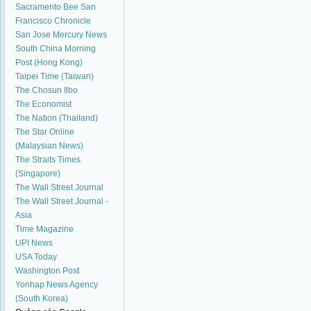
Sacramento Bee
San
Francisco Chronicle
San Jose Mercury News
South China Morning
Post (Hong Kong)
Taipei Time (Taiwan)
The Chosun Ilbo
The Economist
The Nation (Thailand)
The Star Online
(Malaysian News)
The Straits Times
(Singapore)
The Wall Street Journal
The Wall Street Journal -
Asia
Time Magazine
UPI News
USA Today
Washington Post
Yonhap News Agency
(South Korea)