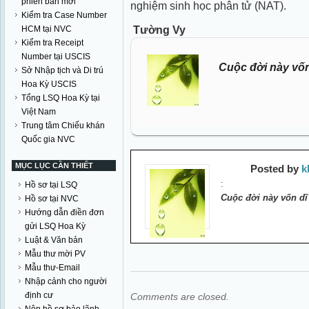
phiên bản mới
nghiệm sinh học phân tử (NAT).
Kiểm tra Case Number
Tường Vy
HCM tại NVC
Kiểm tra Receipt
Number tại USCIS
Cuộc đời này vốn
Sở Nhập tịch và Di trú
Hoa Kỳ USCIS
Tổng LSQ Hoa Kỳ tại
Việt Nam
Trung tâm Chiếu khán
Quốc gia NVC
MỤC LỤC CẦN THIẾT
Posted by
k
:
Hồ sơ tại LSQ
Cuộc đời này vốn dĩ
Hồ sơ tại NVC
Hướng dẫn điền đơn
gửi LSQ Hoa Kỳ
Luật & Văn bản
Mẫu thư mời PV
Mẫu thư-Email
Nhập cảnh cho người
định cư
Comments are closed.