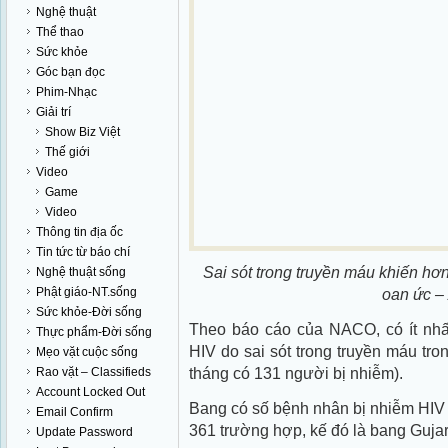
Nghệ thuật
Thể thao
Sức khỏe
Góc bạn đọc
Phim-Nhạc
Giải trí
Show Biz Việt
Thế giới
Video
Game
Video
Thông tin địa ốc
Tin tức từ báo chí
Sai sót trong truyền máu khiến hơ
Nghệ thuật sống
Phật giáo-NT.sống
oan ức –
Sức khỏe-Đời sống
Theo báo cáo của NACO, có ít nhấ
Thực phẩm-Đời sống
HIV do sai sót trong truyền máu tro
Mẹo vặt cuộc sống
tháng có 131 người bị nhiễm).
Rao vặt – Classifieds
Account Locked Out
Bang có số bệnh nhân bị nhiễm HIV “
Email Confirm
361 trường hợp, kế đó là bang Gujar
Update Password