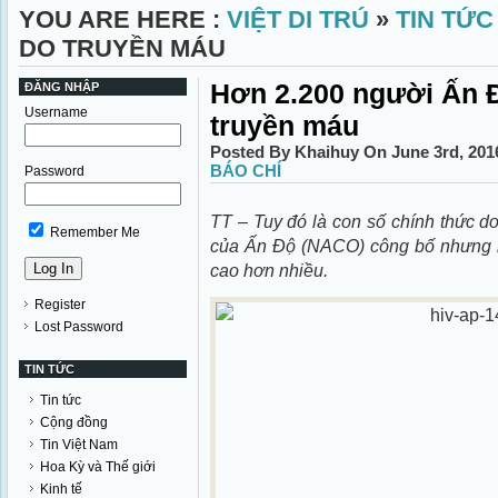
YOU ARE HERE :
VIỆT DI TRÚ
»
TIN TỨC
DO TRUYỀN MÁU
​Hơn 2.200 người Ấn 
ĐĂNG NHẬP
Username
truyền máu
Posted By Khaihuy On June 3rd, 201
BÁO CHÍ
Password
TT – Tuy đó là con số chính thức d
Remember Me
của Ấn Độ (NACO) công bố nhưng ng
cao hơn nhiều.
Register
Lost Password
TIN TỨC
Tin tức
Cộng đồng
Tin Việt Nam
Hoa Kỳ và Thế giới
Kinh tế