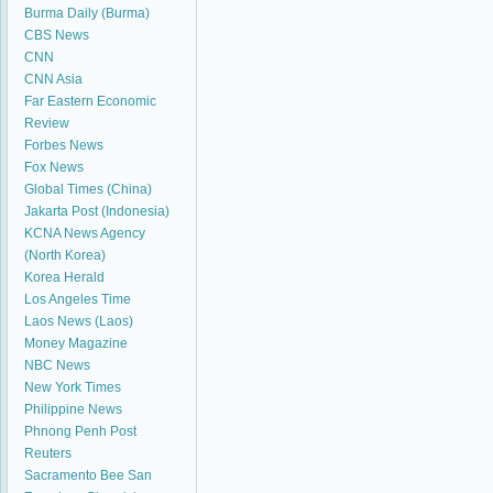
Burma Daily (Burma)
CBS News
CNN
CNN Asia
Far Eastern Economic
Review
Forbes News
Fox News
Global Times (China)
Jakarta Post (Indonesia)
KCNA News Agency
(North Korea)
Korea Herald
Los Angeles Time
Laos News (Laos)
Money Magazine
NBC News
New York Times
Philippine News
Phnong Penh Post
Reuters
Sacramento Bee
San