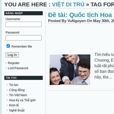
YOU ARE HERE :
VIỆT DI TRÚ
» TAG FOR
Ðề tài: Quốc tịch Hoa 
ĐĂNG NHẬP
Username
Posted By VuNguyen On May 30th, 2
Password
Remember Me
Tìm hiểu 
Chuong, Es
Register
luật rất ph
Lost Password
số bạn đọc
này, tòa ...
TIN TỨC
Tin tức
Cộng đồng
Tin Việt Nam
Hoa Kỳ và Thế giới
Kinh tế
Nghệ thuật