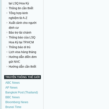
tại LSQ Hoa Kỳ
Thông tin cần thiết
Tổng hợp kinh
nghiệm từ A-Z
Xuất cảnh cho người
định cư
Bảo trợ tài chánh
Thông báo của LSQ
Hoa Kỳ tại TP.HCM
Thông báo di trú
Lịch visa hàng tháng
Hướng dẫn điền đơn
gửi NVC
Hướng dẫn cần thiết
TRUYỀN THÔNG THẾ GIỚI
ABC News
AP News
Bangkok Post (Thailand)
BBC News
Bloomberg News
Brunei Time