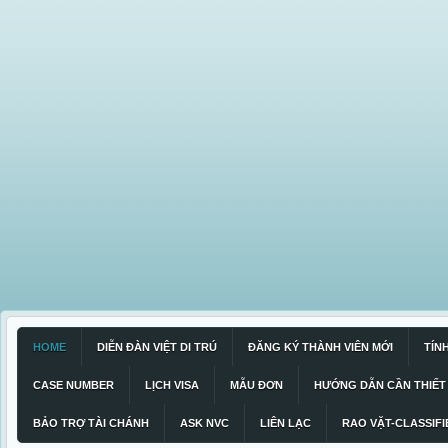
HOME
DIỄN ĐÀN VIỆT DI TRÚ
ĐĂNG KÝ THÀNH VIÊN MỚI
TÍN
CASE NUMBER
LỊCH VISA
MẪU ĐƠN
HƯỚNG DẪN CẦN THIẾT
BẢO TRỢ TÀI CHÁNH
ASK NVC
LIÊN LẠC
RAO VẶT-CLASSIFI