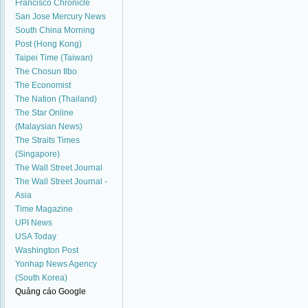
Francisco Chronicle
San Jose Mercury News
South China Morning
Post (Hong Kong)
Taipei Time (Taiwan)
The Chosun Ilbo
The Economist
The Nation (Thailand)
The Star Online
(Malaysian News)
The Straits Times
(Singapore)
The Wall Street Journal
The Wall Street Journal -
Asia
Time Magazine
UPI News
USA Today
Washington Post
Yonhap News Agency
(South Korea)
Quảng cáo Google