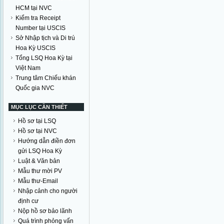
HCM tại NVC
Kiểm tra Receipt
Number tại USCIS
Sở Nhập tịch và Di trú
Hoa Kỳ USCIS
Tổng LSQ Hoa Kỳ tại
Việt Nam
Trung tâm Chiếu khán
Quốc gia NVC
MỤC LỤC CẦN THIẾT
Hồ sơ tại LSQ
Hồ sơ tại NVC
Hướng dẫn điền đơn
gửi LSQ Hoa Kỳ
Luật & Văn bản
Mẫu thư mời PV
Mẫu thư-Email
Nhập cảnh cho người
định cư
Nộp hồ sơ bảo lãnh
Quá trình phỏng vấn