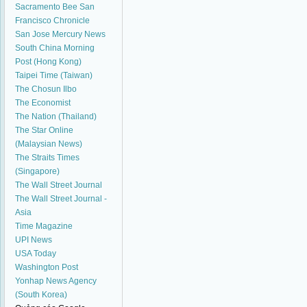
Sacramento Bee
San
Francisco Chronicle
San Jose Mercury News
South China Morning
Post (Hong Kong)
Taipei Time (Taiwan)
The Chosun Ilbo
The Economist
The Nation (Thailand)
The Star Online
(Malaysian News)
The Straits Times
(Singapore)
The Wall Street Journal
The Wall Street Journal -
Asia
Time Magazine
UPI News
USA Today
Washington Post
Yonhap News Agency
(South Korea)