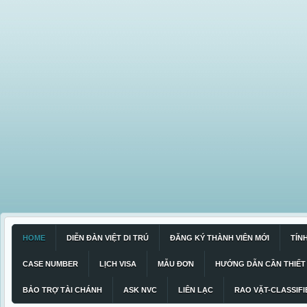
HOME
DIỄN ĐÀN VIỆT DI TRÚ
ĐĂNG KÝ THÀNH VIÊN MỚI
TÍN
CASE NUMBER
LỊCH VISA
MẪU ĐƠN
HƯỚNG DẪN CẦN THIẾT
BẢO TRỢ TÀI CHÁNH
ASK NVC
LIÊN LẠC
RAO VẶT-CLASSIFI