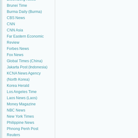
Brunei Time
Burma Daily (Burma)
CBS News
CNN
CNN Asia
Far Eastern Economic
Review
Forbes News
Fox News
Global Times (China)
Jakarta Post (Indonesia)
KCNA News Agency
(North Korea)
Korea Herald
Los Angeles Time
Laos News (Laos)
Money Magazine
NBC News
New York Times
Philippine News
Phnong Penh Post
Reuters