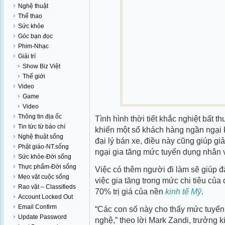
Nghệ thuật
Thể thao
Sức khỏe
Góc bạn đọc
Phim-Nhạc
Giải trí
Show Biz Việt
Thế giới
Video
Game
Video
Thông tin địa ốc
Tình hình thời tiết khắc nghiệt bất
Tin tức từ báo chí
khiến một số khách hàng ngần ngại
Nghệ thuật sống
đại lý bán xe, điều này cũng giúp giả
Phật giáo-NT.sống
ngại gia tăng mức tuyển dụng nhân 
Sức khỏe-Đời sống
Thực phẩm-Đời sống
Việc có thêm người đi làm sẽ giúp 
Mẹo vặt cuộc sống
việc gia tăng trong mức chi tiêu củ
Rao vặt – Classifieds
70% trị giá của nền
kinh tế Mỹ
.
Account Locked Out
Email Confirm
“Các con số này cho thấy mức tuyển
Update Password
nghệ,” theo lời Mark Zandi, trưởng ki