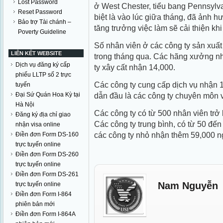
Lost Password
ở West Chester, tiểu bang Pennsylva
Reset Password
biệt là vào lúc giữa tháng, đã ảnh 
Bảo trợ Tài chánh –
tăng trưởng việc làm sẽ cải thiện khi
Poverty Guideline
Số nhân viên ở các công ty sản xuấ
LIÊN KẾT WEBSITE
trong tháng qua. Các hãng xưởng nh
Dịch vụ đăng ký cấp
ty xây cất nhận 14,000.
phiếu LLTP số 2 trực
Các công ty cung cấp dịch vụ nhận 
tuyến
Đại Sứ Quán Hoa Kỳ tại
dẫn đầu là các công ty chuyên môn 
Hà Nội
Các công ty có từ 500 nhân viên trở
Đăng ký địa chỉ giao
Các công ty trung bình, có từ 50 đế
nhận visa online
các công ty nhỏ nhận thêm 59,000 n
Điền đơn Form DS-160
trực tuyến online
Điền đơn Form DS-260
trực tuyến online
Điền đơn Form DS-261
Nam Nguyễn
trực tuyến online
Điền đơn Form I-864
phiên bản mới
Điền đơn Form I-864A