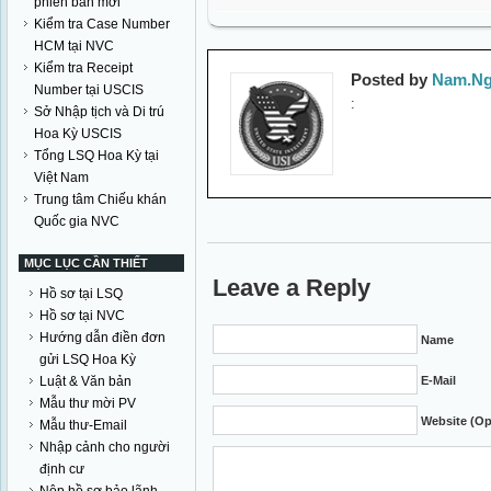
phiên bản mới
Kiểm tra Case Number
HCM tại NVC
Kiểm tra Receipt
Posted by
Nam.Ng
Number tại USCIS
:
Sở Nhập tịch và Di trú
Hoa Kỳ USCIS
Tổng LSQ Hoa Kỳ tại
Việt Nam
Trung tâm Chiếu khán
Quốc gia NVC
MỤC LỤC CẦN THIẾT
Leave a Reply
Hồ sơ tại LSQ
Hồ sơ tại NVC
Hướng dẫn điền đơn
Name
gửi LSQ Hoa Kỳ
Luật & Văn bản
E-Mail
Mẫu thư mời PV
Website (Op
Mẫu thư-Email
Nhập cảnh cho người
định cư