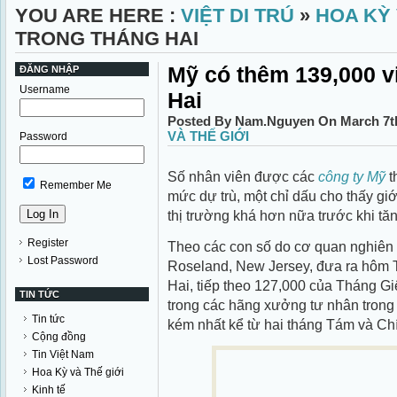
YOU ARE HERE :
VIỆT DI TRÚ
»
HOA KỲ 
TRONG THÁNG HAI
Mỹ có thêm 139,000 v
ĐĂNG NHẬP
Username
Hai
Posted By Nam.Nguyen On March 7th
VÀ THẾ GIỚI
Password
Số nhân viên được các
công ty Mỹ
t
Remember Me
mức dự trù, một chỉ dấu cho thấy gi
thị trường khá hơn nữa trước khi tă
Register
Theo các con số do cơ quan nghiên 
Lost Password
Roseland, New Jersey, đưa ra hôm 
Hai, tiếp theo 127,000 của Tháng G
TIN TỨC
trong các hãng xưởng tư nhân trong l
Tin tức
kém nhất kể từ hai tháng Tám và Ch
Cộng đồng
Tin Việt Nam
Hoa Kỳ và Thế giới
Kinh tế